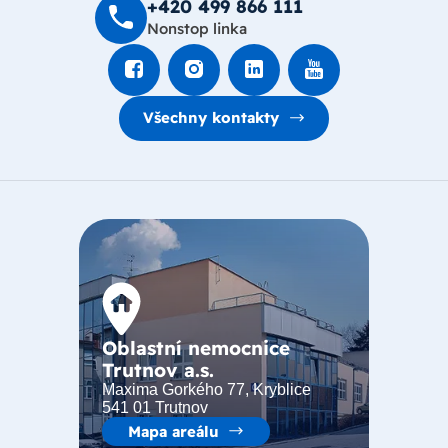
+420 499 8­66 111
Nonstop linka
Všechny kontakty
Oblastní nemocnice
Trutnov a.s.
Maxima Gorkého 77, Kryblice
541 01 Trutnov
Mapa areálu