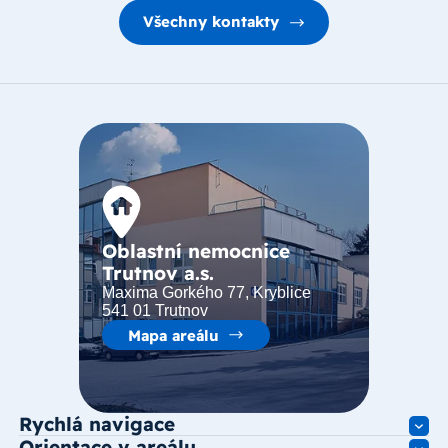
oddělení a bude čas na výběr, určitě to bude zase
Všechny kontakty
nemocnice v Trutnově. Ještě jednou srdečně
děkuji za Vaši péči. M.H.
Oblastní nemocnice
Trutnov a.s.
Maxima Gorkého 77, Kryblice
541 01 Trutnov
Mapa areálu
Rychlá navigace
Orientace v areálu