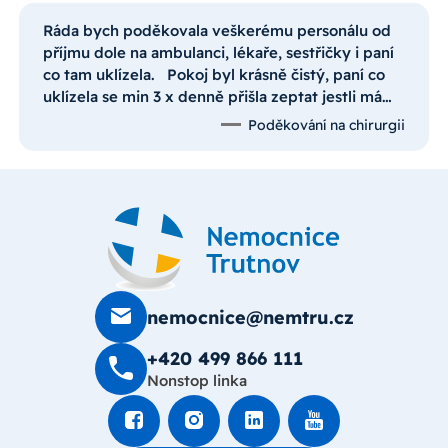
Ráda bych poděkovala veškerému personálu od
příjmu dole na ambulanci, lékaře, sestřičky i paní
co tam uklízela. Pokoj byl krásně čistý, paní co
uklízela se min 3 x denně přišla zeptat jestli mám
dost čaje na pití. Operace proběhla skvěle, pan
Poděkování na chirurgii
doktor co mě operoval byl milý a vtipný.
Anesteziolog byl trpělivý a jeho uklidňující slova
,,nebojte, zítra to spolu zvládneme". Sestřička na
sále a zdravotní bratr, co mě upevňoval na
operační lůžko. Cítila jsem z nich takový klid, že
ze mě spadl veškerý stres. Sestřičky se o mě
staraly s úsměvem na rtech a vždy s milým
slovem povzbuzení. Přístup a péči sestřiček bych
nemocnice@nemtru.cz
chtěla moc vyzdvihnout, jsou to vážně andělé.
Vaší nemocnici jsem si vybrala, protože manžel
+420 499 8­66 111
byl v roce 2017 2 x hospitalizován na
Nonstop linka
chirurgickém oddělení a vždy velká spokojenost.
A, i když to k Vám máme skoro 100 km, budeme-
li potřebovat hospitalizaci na chirurgickém