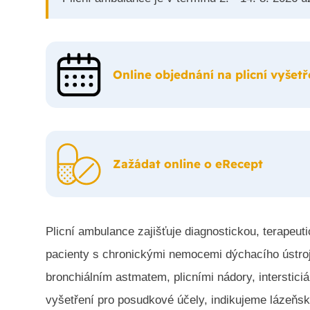
Online objednání na plicní vyšetř
Zažádat online o eRecept
Plicní ambulance zajišťuje diagnostickou, terapeut
pacienty s chronickými nemocemi dýchacího ústroj
bronchiálním astmatem, plicními nádory, interstici
vyšetření pro posudkové účely, indikujeme lázeňs