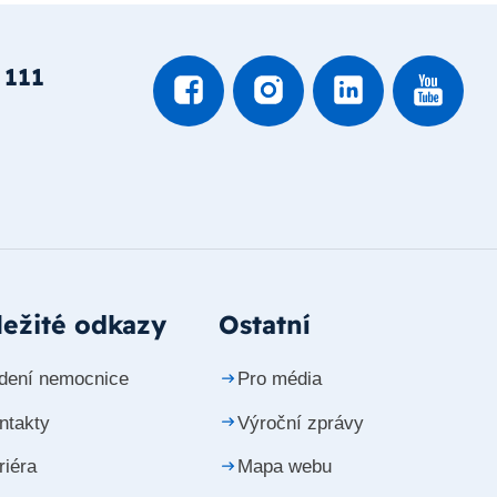
 111
ežité odkazy
Ostatní
dení nemocnice
Pro média
ntakty
Výroční zprávy
riéra
Mapa webu