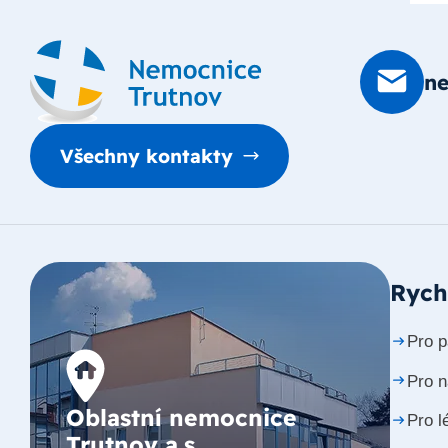
n
Všechny kontakty
Rych
Pro p
Pro 
Oblastní nemocnice
Pro l
Trutnov a.s.