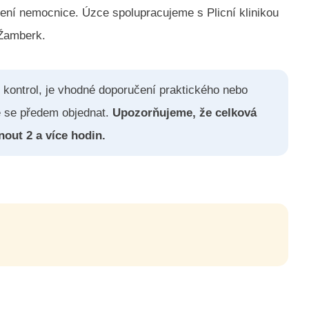
lení nemocnice. Úzce spolupracujeme s Plicní klinikou
Žamberk.
kontrol, je vhodné doporučení praktického nebo
é se předem objednat.
Upozorňujeme, že celková
out 2 a více hodin.