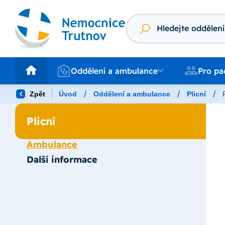
Vyhledávání
Oddělení a ambulance
Pro pacienty
Oddělení a ambulance
Pro pa
/
/
/
Zpět
Úvod
Oddělení a ambulance
Plicní
Plicní
Ambulance
Další informace