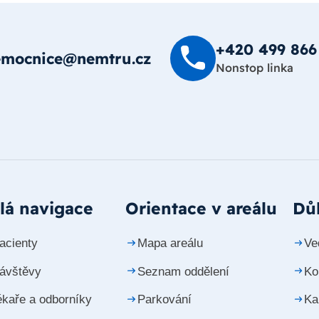
+420 499 8­66
emocnice@nemtru.cz
Nonstop linka
lá navigace
Orientace v areálu
Důl
acienty
Mapa areálu
Ve
návštěvy
Seznam oddělení
Ko
ékaře a odborníky
Parkování
Ka