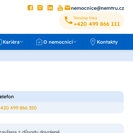
nemocnice@nemtru.cz
Nonstop linka
+420 499 8­66 111
éra
O nemocnici
Kariéra
O nemocnici
Kontakty
elefon
+420 499 866 350
 uzavřena z důvodu dovolené.