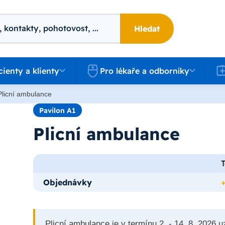
Hledat
 a klienty
Pro lékaře a odborníky
Kari
cienty a klienty
Pro lékaře a odborníky
Plicní ambulance
Pavilon A1
Plicní ambulance
T
Objednávky
Plicní ambulance je v termínu 2. - 14. 8. 2026