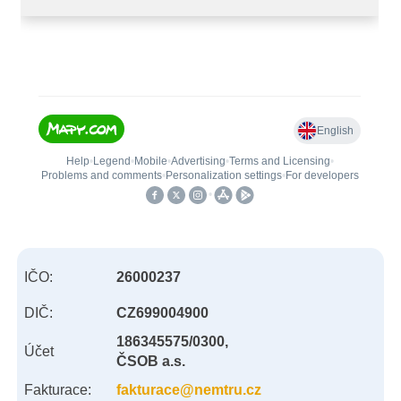
IČO:
26000237
DIČ:
CZ699004900
186345575/0300,
Účet
ČSOB a.s.
Fakturace:
fakturace@nemtru.cz