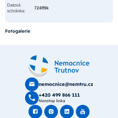
Datová
724ff9k
schránka:
Fotogalerie
nemocnice@nemtru.cz
+420 499 8­66 111
Nonstop linka