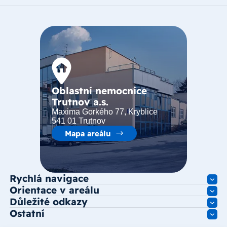
Oblastní nemocnice
Trutnov a.s.
Maxima Gorkého 77, Kryblice
541 01 Trutnov
Mapa areálu
Rychlá navigace
Orientace v areálu
Důležité odkazy
Ostatní