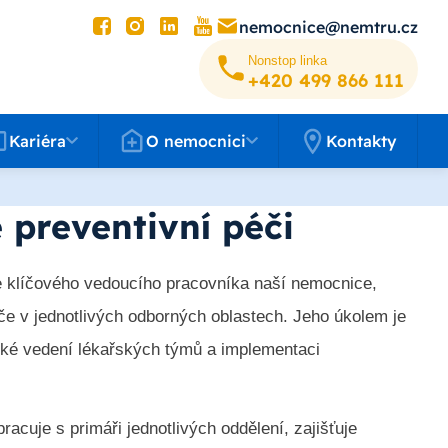
nemocnice@nemtru.cz
Nonstop linka
+420 499 8­66 111
éra
O nemocnici
Kariéra
O nemocnici
Kontakty
 preventivní péči
e klíčového vedoucího pracovníka naší nemocnice,
éče v jednotlivých odborných oblastech. Jeho úkolem je
cké vedení lékařských týmů a implementaci
acuje s primáři jednotlivých oddělení, zajišťuje