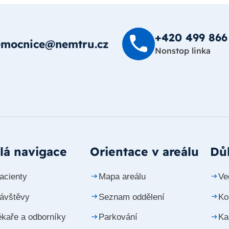
+420 499 8­66
emocnice@nemtru.cz
Nonstop linka
lá navigace
Orientace v areálu
Důl
acienty
Mapa areálu
Ve
návštěvy
Seznam oddělení
Ko
ékaře a odborníky
Parkování
Ka