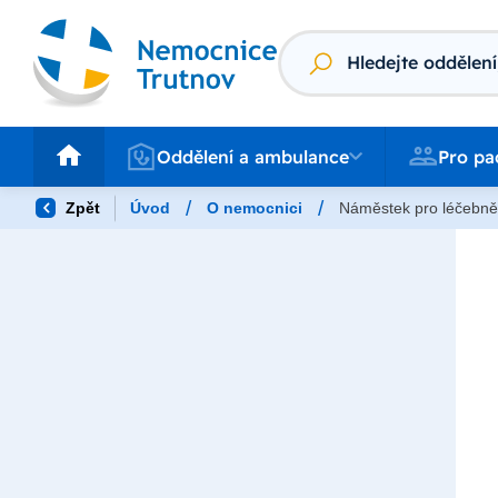
Vyhledávání
Oddělení a ambulance
Pro pacienty
Oddělení a ambulance
Pro pa
/
/
Zpět
Úvod
O nemocnici
Náměstek pro léčebně 