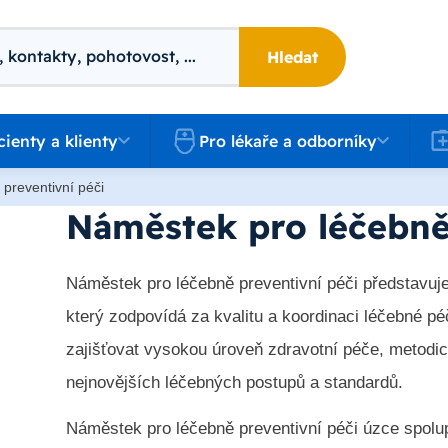
Hledat
 a klienty
Pro lékaře a odborníky
Kari
cienty a klienty
Pro lékaře a odborníky
preventivní péči
Náměstek pro léčebně
Náměstek pro léčebně preventivní péči představuj
který zodpovídá za kvalitu a koordinaci léčebné p
zajišťovat vysokou úroveň zdravotní péče, metodi
nejnovějších léčebných postupů a standardů.
Náměstek pro léčebně preventivní péči úzce spolupr