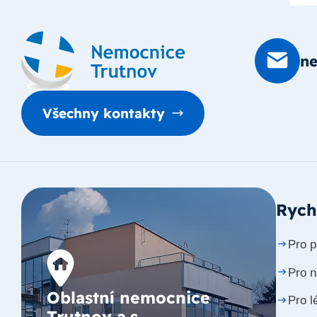
n
Všechny kontakty
Rych
Pro p
Pro 
Oblastní nemocnice
Pro l
Trutnov a.s.