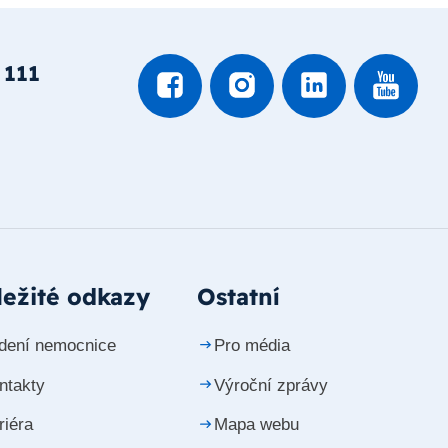
 111
ežité odkazy
Ostatní
dení nemocnice
Pro média
ntakty
Výroční zprávy
riéra
Mapa webu