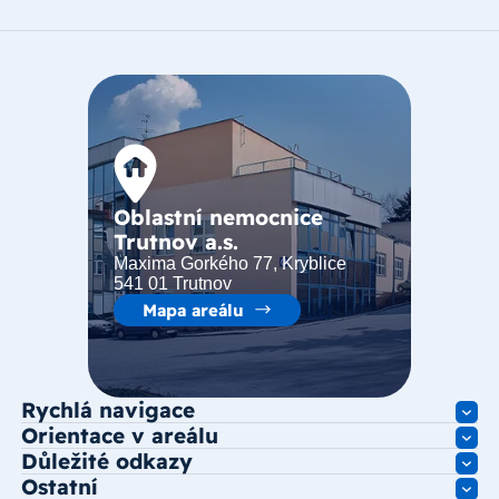
Oblastní nemocnice
Trutnov a.s.
Maxima Gorkého 77, Kryblice
541 01 Trutnov
Mapa areálu
Rychlá navigace
Orientace v areálu
Důležité odkazy
Ostatní