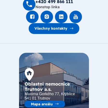
+420 499 8­66 111
Nonstop linka
Všechny kontakty
Oblastní nemocnice
Trutnov a.s.
Maxima Gorkého 77, Kryblice
541 01 Trutnov
Mapa areálu