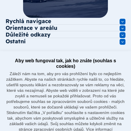
Rychlá navigace
Orientace v areálu
Důležité odkazy
Ostatní
Aby web fungoval tak, jak ho znáte (souhlas s
cookies)
Záleží nám na tom, aby pro vás prohlížení bylo co nejlepším
zážitkem. Abyste na našich stránkách rychle našli to, co hledáte,
ušetřili spoustu klikání a nezobrazovaly se vám reklamy na věci,
které vás nezajímají. Abyste web viděli v zobrazení na které jste
zvyklí a nemuseli se pokaždé přihlašovat. Proto od vás
potřebujeme souhlas se zpracováním souborů cookies - malých
souborů, které se dočasně ukládají ve vašem prohlížeči.
Stisknutím tlačítka „V pořádku“ souhlasíte s nastavením cookies
tak, abychom vám poskytovali smysluplné a užitečné služby na
základě vašich údajů. Svůj souhlas můžete kdykoli změnit na
stránce zpracování osobních údajů.
Více informací