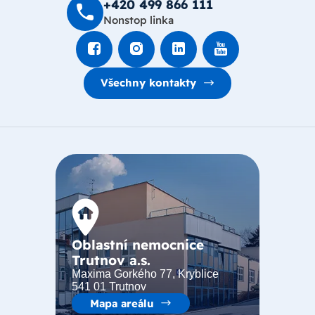
+420 499 8­66 111
Nonstop linka
Všechny kontakty
Oblastní nemocnice
Trutnov a.s.
Maxima Gorkého 77, Kryblice
541 01 Trutnov
Mapa areálu