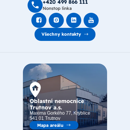
+420 499 8­66 111
Nonstop linka
Všechny kontakty
Oblastní nemocnice
Trutnov a.s.
Maxima Gorkého 77, Kryblice
541 01 Trutnov
Mapa areálu