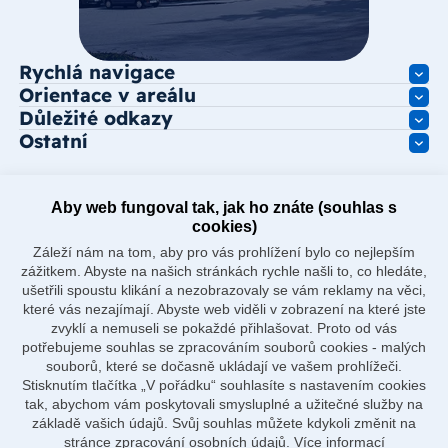
Rychlá navigace
Orientace v areálu
Důležité odkazy
Ostatní
Aby web fungoval tak, jak ho znáte (souhlas s
cookies)
Záleží nám na tom, aby pro vás prohlížení bylo co nejlepším
zážitkem. Abyste na našich stránkách rychle našli to, co hledáte,
ušetřili spoustu klikání a nezobrazovaly se vám reklamy na věci,
které vás nezajímají. Abyste web viděli v zobrazení na které jste
zvyklí a nemuseli se pokaždé přihlašovat. Proto od vás
potřebujeme souhlas se zpracováním souborů cookies - malých
souborů, které se dočasně ukládají ve vašem prohlížeči.
Stisknutím tlačítka „V pořádku“ souhlasíte s nastavením cookies
tak, abychom vám poskytovali smysluplné a užitečné služby na
základě vašich údajů. Svůj souhlas můžete kdykoli změnit na
stránce zpracování osobních údajů.
Více informací