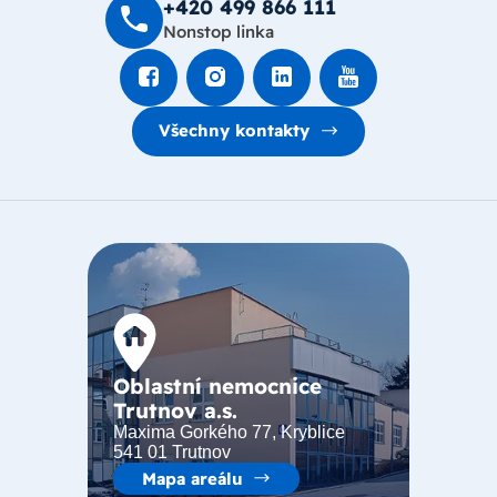
+420 499 8­66 111
Nonstop linka
Všechny kontakty
Oblastní nemocnice
Trutnov a.s.
Maxima Gorkého 77, Kryblice
541 01 Trutnov
Mapa areálu