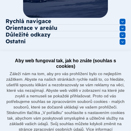
Rychlá navigace
Orientace v areálu
Důležité odkazy
Ostatní
Aby web fungoval tak, jak ho znáte (souhlas s
cookies)
Záleží nám na tom, aby pro vás prohlížení bylo co nejlepším
zážitkem. Abyste na našich stránkách rychle našli to, co hledáte,
ušetřili spoustu klikání a nezobrazovaly se vám reklamy na věci,
které vás nezajímají. Abyste web viděli v zobrazení na které jste
zvyklí a nemuseli se pokaždé přihlašovat. Proto od vás
potřebujeme souhlas se zpracováním souborů cookies - malých
souborů, které se dočasně ukládají ve vašem prohlížeči.
Stisknutím tlačítka „V pořádku“ souhlasíte s nastavením cookies
tak, abychom vám poskytovali smysluplné a užitečné služby na
základě vašich údajů. Svůj souhlas můžete kdykoli změnit na
stránce zpracování osobních údajů.
Více informací