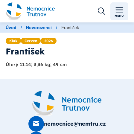
MENU
/
/
Úvod
Novorozenci
František
Kluk
Červen
2026
František
Úterý 11:14; 3,36 kg; 49 cm
nemocnice@nemtru.cz