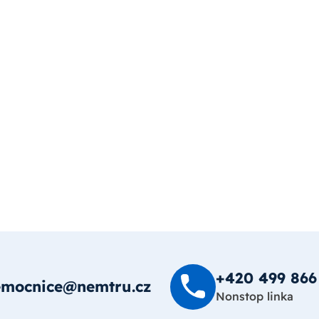
+420 499 8­66
emocnice@nemtru.cz
Nonstop linka