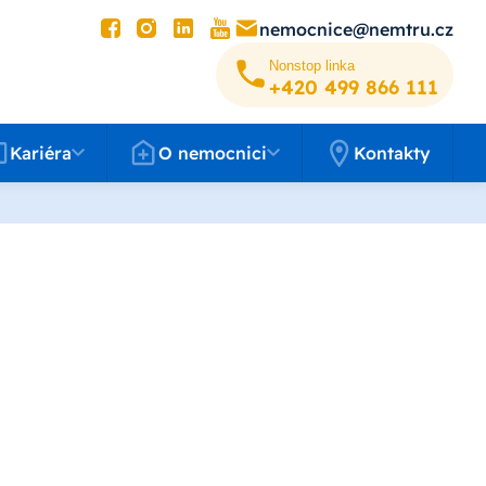
nemocnice@nemtru.cz
Nonstop linka
+420 499 8­66 111
éra
O nemocnici
Kariéra
O nemocnici
Kontakty