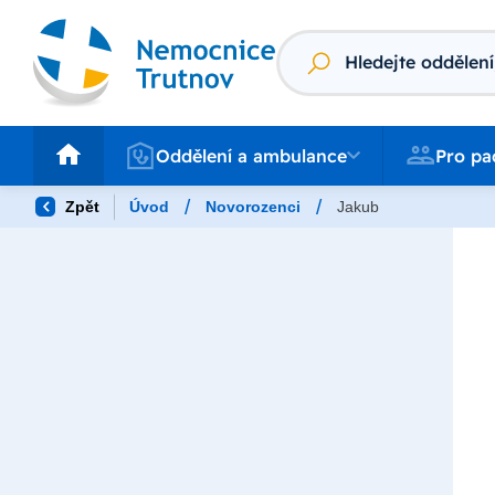
Vyhledávání
Oddělení a ambulance
Pro pacienty
Oddělení a ambulance
Pro pa
/
/
Zpět
Úvod
Novorozenci
Jakub