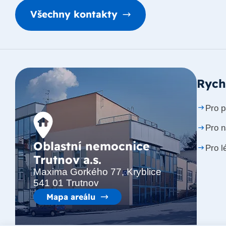
Všechny kontakty
Rych
Pro p
Pro 
Oblastní nemocnice
Pro l
Trutnov a.s.
Maxima Gorkého 77, Kryblice
541 01 Trutnov
Mapa areálu