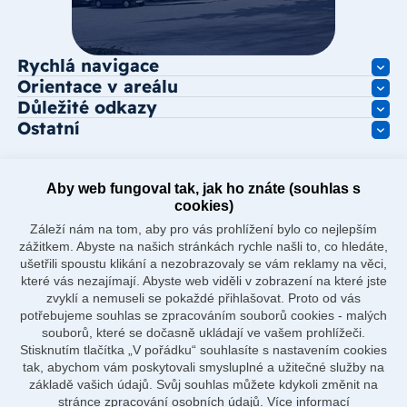
Rychlá navigace
Orientace v areálu
Důležité odkazy
Ostatní
Aby web fungoval tak, jak ho znáte (souhlas s
cookies)
Záleží nám na tom, aby pro vás prohlížení bylo co nejlepším
zážitkem. Abyste na našich stránkách rychle našli to, co hledáte,
ušetřili spoustu klikání a nezobrazovaly se vám reklamy na věci,
které vás nezajímají. Abyste web viděli v zobrazení na které jste
zvyklí a nemuseli se pokaždé přihlašovat. Proto od vás
potřebujeme souhlas se zpracováním souborů cookies - malých
souborů, které se dočasně ukládají ve vašem prohlížeči.
Stisknutím tlačítka „V pořádku“ souhlasíte s nastavením cookies
tak, abychom vám poskytovali smysluplné a užitečné služby na
základě vašich údajů. Svůj souhlas můžete kdykoli změnit na
stránce zpracování osobních údajů.
Více informací