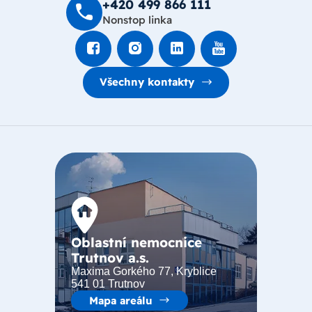
+420 499 8­66 111
Nonstop linka
Všechny kontakty
Oblastní nemocnice
Trutnov a.s.
Maxima Gorkého 77, Kryblice
541 01 Trutnov
Mapa areálu