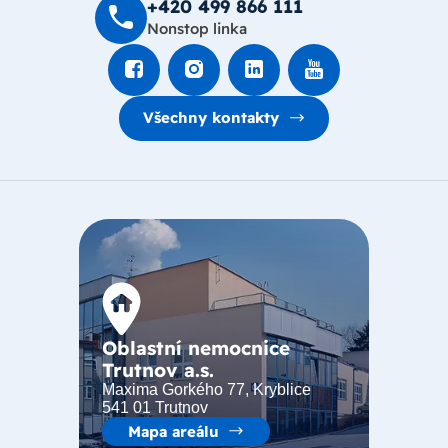
+420 499 8­66 111
Nonstop linka
Všechny kontakty
Oblastní nemocnice
Trutnov a.s.
Maxima Gorkého 77, Kryblice
541 01 Trutnov
Mapa areálu