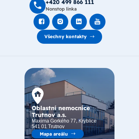
+420 499 8­66 111
Nonstop linka
Všechny kontakty
Oblastní nemocnice
Trutnov a.s.
Maxima Gorkého 77, Kryblice
541 01 Trutnov
Mapa areálu