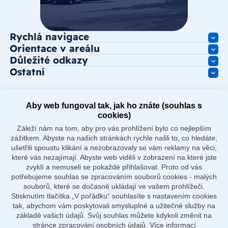
Rychlá navigace
Orientace v areálu
Důležité odkazy
Ostatní
Aby web fungoval tak, jak ho znáte (souhlas s
cookies)
Záleží nám na tom, aby pro vás prohlížení bylo co nejlepším
zážitkem. Abyste na našich stránkách rychle našli to, co hledáte,
ušetřili spoustu klikání a nezobrazovaly se vám reklamy na věci,
které vás nezajímají. Abyste web viděli v zobrazení na které jste
zvyklí a nemuseli se pokaždé přihlašovat. Proto od vás
potřebujeme souhlas se zpracováním souborů cookies - malých
souborů, které se dočasně ukládají ve vašem prohlížeči.
Stisknutím tlačítka „V pořádku“ souhlasíte s nastavením cookies
tak, abychom vám poskytovali smysluplné a užitečné služby na
základě vašich údajů. Svůj souhlas můžete kdykoli změnit na
stránce zpracování osobních údajů.
Více informací