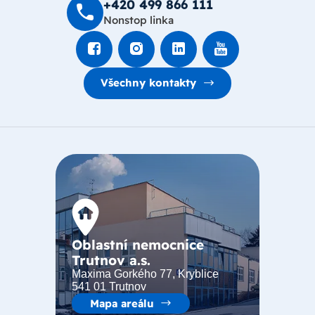
+420 499 8­66 111
Nonstop linka
Všechny kontakty
Oblastní nemocnice
Trutnov a.s.
Maxima Gorkého 77, Kryblice
541 01 Trutnov
Mapa areálu