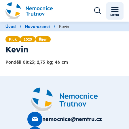
MENU
/
/
Úvod
Novorozenci
Kevin
Kluk
2025
Říjen
Kevin
Pondělí 08:23; 2,75 kg; 46 cm
nemocnice@nemtru.cz