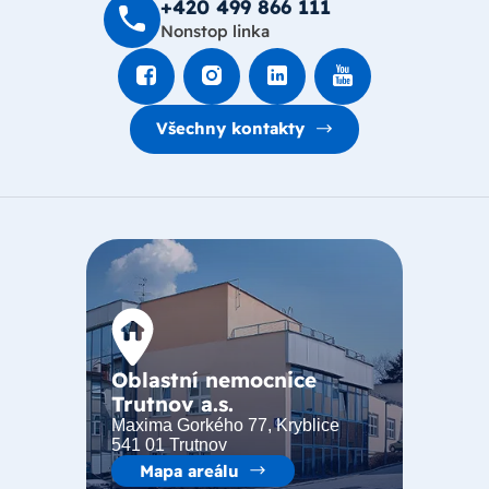
+420 499 8­66 111
Nonstop linka
Všechny kontakty
Oblastní nemocnice
Trutnov a.s.
Maxima Gorkého 77, Kryblice
541 01 Trutnov
Mapa areálu