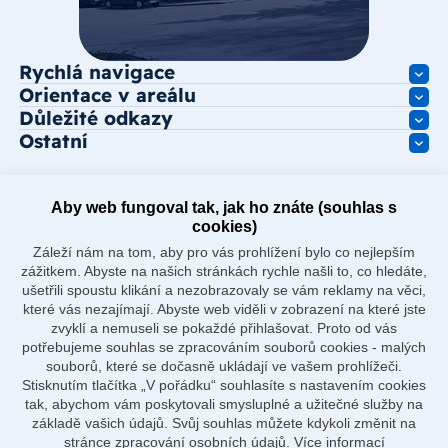
Rychlá navigace
Orientace v areálu
Důležité odkazy
Ostatní
Aby web fungoval tak, jak ho znáte (souhlas s
cookies)
Záleží nám na tom, aby pro vás prohlížení bylo co nejlepším
zážitkem. Abyste na našich stránkách rychle našli to, co hledáte,
ušetřili spoustu klikání a nezobrazovaly se vám reklamy na věci,
které vás nezajímají. Abyste web viděli v zobrazení na které jste
zvyklí a nemuseli se pokaždé přihlašovat. Proto od vás
potřebujeme souhlas se zpracováním souborů cookies - malých
souborů, které se dočasně ukládají ve vašem prohlížeči.
Stisknutím tlačítka „V pořádku“ souhlasíte s nastavením cookies
tak, abychom vám poskytovali smysluplné a užitečné služby na
základě vašich údajů. Svůj souhlas můžete kdykoli změnit na
stránce zpracování osobních údajů.
Více informací