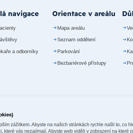
lá navigace
Orientace v areálu
Důl
acienty
Mapa areálu
Ve
návštěvy
Seznam oddělení
Ko
ékaře a odborníky
Parkování
Ka
Bezbariérové přístupy
Pr
okies)
ším zážitkem. Abyste na našich stránkách rychle našli to, co hle
 které vás nezajímají. Abyste web viděli v zobrazení na které js