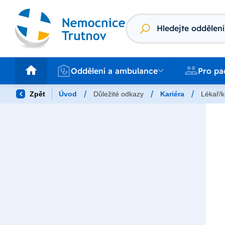
Vyhledávání
Oddělení a ambulance
Pro pacienty
Oddělení a ambulance
Pro pa
/
/
/
Zpět
Úvod
Důležité odkazy
Kariéra
Lékař/