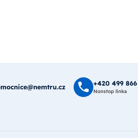
+420 499 8­66
emocnice@nemtru.cz
Nonstop linka