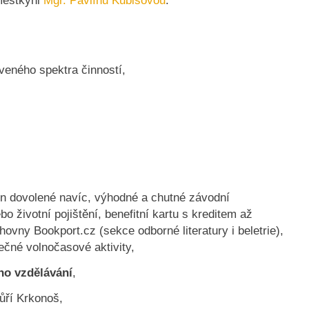
městkyni
Mgr. Pavlínu Kubišovou
.
veného spektra činností,
en dovolené navíc, výhodné a chutné závodní
bo životní pojištění, benefitní kartu s kreditem až
hovny Bookport.cz (sekce odborné literatury i beletrie),
čné volnočasové aktivity,
ho vzdělávání
,
ůří Krkonoš,