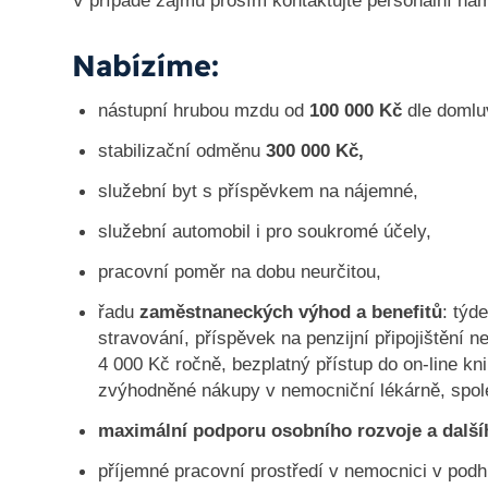
V případě zájmu prosím kontaktujte personální ná
Nabízíme:
nástupní hrubou mzdu od
100 000 Kč
dle domlu
stabilizační odměnu
300 000 Kč,
služební byt s příspěvkem na nájemné,
služební automobil i pro soukromé účely,
pracovní poměr na dobu neurčitou,
řadu
zaměstnaneckých výhod a benefitů
: týd
stravování, příspěvek na penzijní připojištění ne
4 000 Kč ročně, bezplatný přístup do on-line kni
zvýhodněné nákupy v nemocniční lékárně, spole
maximální podporu osobního rozvoje a další
příjemné pracovní prostředí v nemocnici v podh