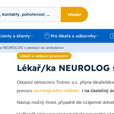
Hledat
 a klienty
Pro lékaře a odborníky
Kari
cienty a klienty
Pro lékaře a odborníky
ka NEUROLOG s atestací do ambulance
Lékaři a vedoucí pracovníci
Lékař/ka NEUROLOG s
Oblastní nemocnice Trutnov a.s. přijme lékaře/lék
provozu
neurologického oddělení,
i na částečný ú
Nástup možný ihned, případně dle vzájemné dohod