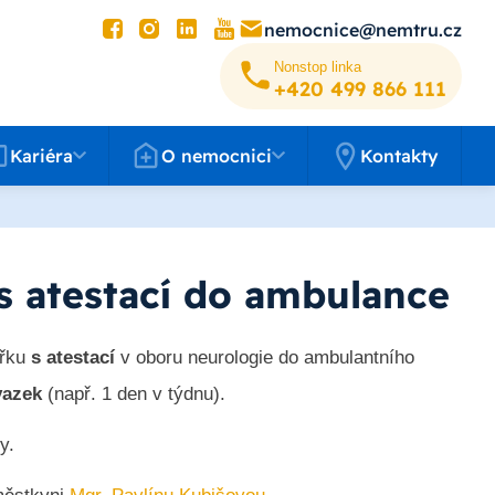
nemocnice@nemtru.cz
Nonstop linka
+420 499 8­66 111
éra
O nemocnici
Kariéra
O nemocnici
Kontakty
 atestací do ambulance
ařku
s atestací
v oboru neurologie do ambulantního
vazek
(např. 1 den v týdnu).
y.