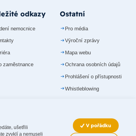
ežité odkazy
Ostatní
dení nemocnice
Pro média
ntakty
Výroční zprávy
riéra
Mapa webu
o zaměstnance
Ochrana osobních údajů
Prohlášení o přístupnosti
Whistleblowing
Upravit nastavení cookies
V pořádku
dáte, ušetřili
te zvyklí a nemuseli