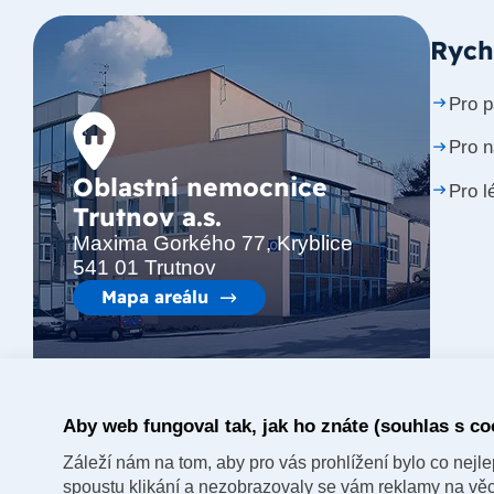
Rych
Pro p
Pro 
Oblastní nemocnice
Pro l
Trutnov a.s.
Maxima Gorkého 77, Kryblice
541 01 Trutnov
Mapa areálu
Aby web fungoval tak, jak ho znáte (souhlas s co
Záleží nám na tom, aby pro vás prohlížení bylo co nejlep
spoustu klikání a nezobrazovaly se vám reklamy na věci,