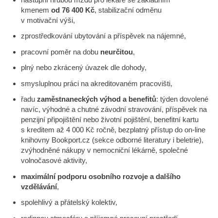
kmenem
od 76 400 Kč
, stabilizační odměnu
v motivační výši,
zprostředkování ubytování a příspěvek na nájemné,
pracovní poměr na dobu
neurčitou
,
plný nebo zkrácený úvazek dle dohody,
smysluplnou práci na akreditovaném pracovišti,
řadu
zaměstnaneckých výhod a benefitů
: týden dovolené
navíc, výhodné a chutné závodní stravování, příspěvek na
penzijní připojištění nebo životní pojištění, benefitní kartu
s kreditem až 4 000 Kč ročně, bezplatný přístup do on-line
knihovny Bookport.cz (sekce odborné literatury i beletrie),
zvýhodněné nákupy v nemocniční lékárně, společné
volnočasové aktivity,
maximální podporu osobního rozvoje a dalšího
vzdělávání
,
spolehlivý a přátelský kolektiv,