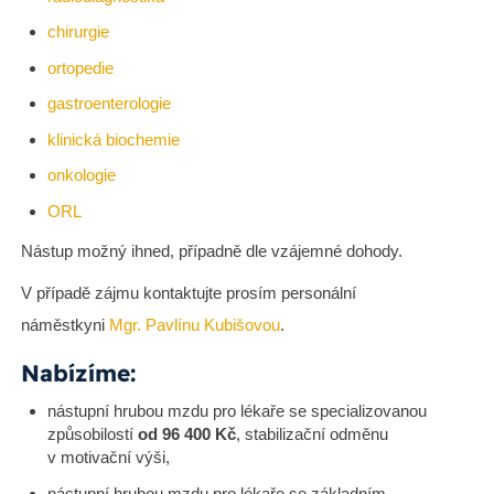
chirurgie
ortopedie
gastroenterologie
klinická biochemie
onkologie
ORL
Nástup možný ihned, případně dle vzájemné dohody.
V případě zájmu kontaktujte prosím personální
náměstkyni
Mgr. Pavlínu Kubišovou
.
Nabízíme:
nástupní hrubou mzdu pro lékaře se specializovanou
způsobilostí
od 96 400 Kč
, stabilizační odměnu
v motivační výši,
nástupní hrubou mzdu pro lékaře se základním