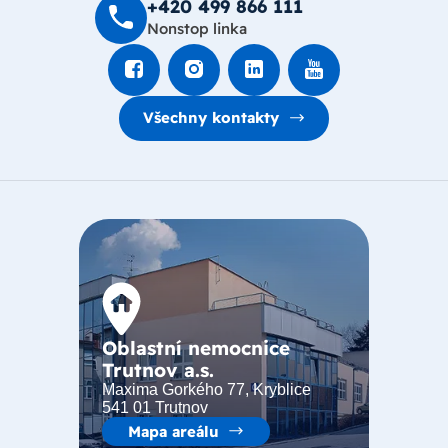
+420 499 8­66 111
Nonstop linka
Všechny kontakty
Oblastní nemocnice
Trutnov a.s.
Maxima Gorkého 77, Kryblice
541 01 Trutnov
Mapa areálu