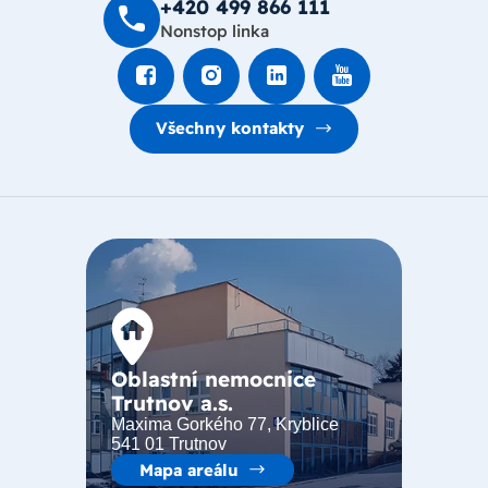
+420 499 8­66 111
Nonstop linka
Všechny kontakty
Oblastní nemocnice
Trutnov a.s.
Maxima Gorkého 77, Kryblice
541 01 Trutnov
Mapa areálu