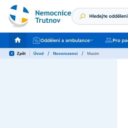
Vyhledávání
Oddělení a ambulance
Pro pacienty
Oddělení a ambulance
Pro pa
/
/
Zpět
Úvod
Novorozenci
Maxim