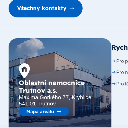
Všechny kontakty
Rych
Pro p
Pro 
Oblastní nemocnice
Pro l
Trutnov a.s.
Maxima Gorkého 77, Kryblice
541 01 Trutnov
Mapa areálu