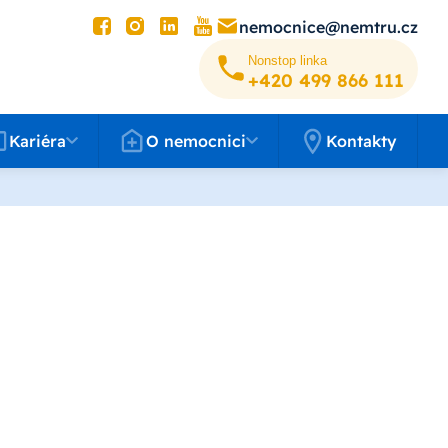
nemocnice@nemtru.cz
Nonstop linka
+420 499 8­66 111
éra
O nemocnici
Kariéra
O nemocnici
Kontakty