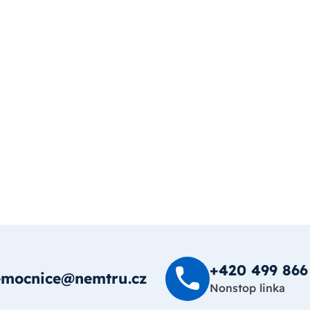
+420 499 8­66
emocnice@nemtru.cz
Nonstop linka