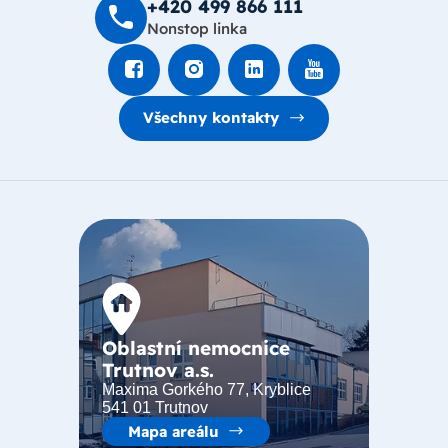
+420 499 8­66 111
Nonstop linka
Všechny kontakty
Oblastní nemocnice
Trutnov a.s.
Maxima Gorkého 77, Kryblice
541 01 Trutnov
Mapa areálu