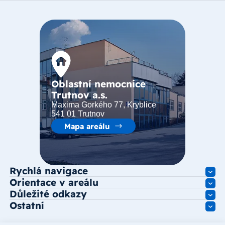
Oblastní nemocnice
Trutnov a.s.
Maxima Gorkého 77, Kryblice
541 01 Trutnov
Mapa areálu
Rychlá navigace
Orientace v areálu
Důležité odkazy
Ostatní