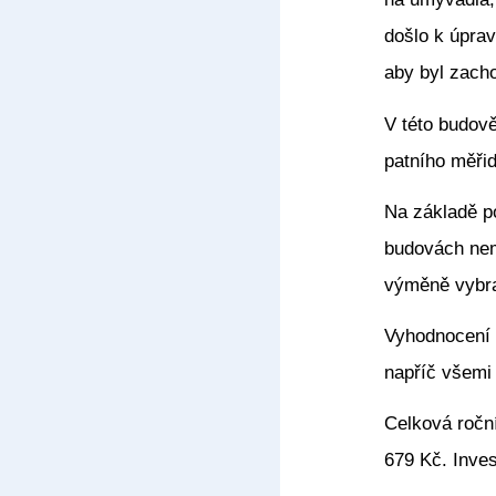
došlo k úpra
aby byl zacho
V této budov
patního měřid
Na základě po
budovách nem
výměně vybra
Vyhodnocení 
napříč všemi
Celková ročn
679 Kč. Inves