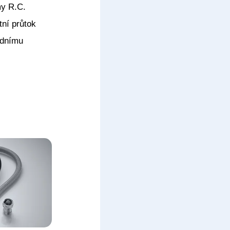
my R.C.
ní průtok
odnímu