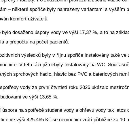
vám – některé spořiče byly nahrazeny variantami s vyšším 
ván komfort uživatelů.
ě bylo dosaženo úspory vody ve výši 17,37 %, a to na zákla
la a přepočtu na počet pacientů.
zitivních výsledků byly v říjnu spořiče instalovány také ve 
ocnice. V této fázi již nebyly instalovány na WC. Současně
ných sprchových hadic, hlavic bez PVC a bateriových ram
spotřeby vody za první čtvrtletí roku 2026 ukázalo meziroč
 budovami ve výši 13,65 %.
í úspora na spotřebě studené vody a ohřevu vody tak letos
tice ve výši 425 465 Kč se nemocnici vrátí přibližně za 10 