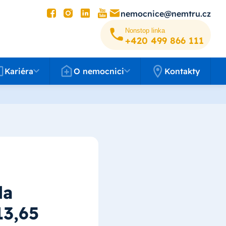
nemocnice@nemtru.cz
Nonstop linka
+420 499 8­66 111
éra
O nemocnici
Kariéra
O nemocnici
Kontakty
la
13,65