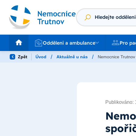
Vyhledávání
Oddělení a ambulance
Pro pacienty
Oddělení a ambulance
Pro pa
/
/
Zpět
Úvod
Aktuálně u nás
Nemocnice Trutnov 
Publikováno: 
Nemoc
spoři