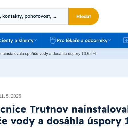
Hledat
 a klienty
Pro lékaře a odborníky
Kari
cienty a klienty
Pro lékaře a odborníky
nainstalovala spořiče vody a dosáhla úspory 13,65 %
11. 5. 2026
nice Trutnov nainstalova
če vody a dosáhla úspory 