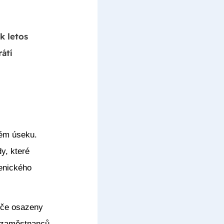
k letos
átí
kém úseku.
y, které
ienického
řiče osazeny
d zaměstnanců