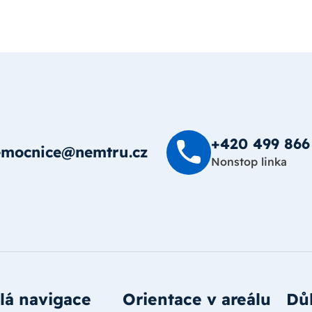
+420 499 8­66
emocnice@nemtru.cz
Nonstop linka
lá navigace
Orientace v areálu
Důl