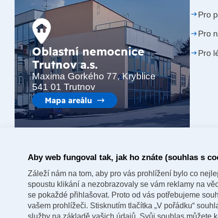
Pro p
Pro 
Oblastní nemocnice
Pro l
Trutnov a.s.
Maxima Gorkého 77, Kryblice
541 01 Trutnov
Mapa areálu
Aby web fungoval tak, jak ho znáte (souhlas s co
Záleží nám na tom, aby pro vás prohlížení bylo co nejlep
spoustu klikání a nezobrazovaly se vám reklamy na věci,
se pokaždé přihlašovat. Proto od vás potřebujeme souh
vašem prohlížeči. Stisknutím tlačítka „V pořádku“ souh
služby na základě vašich údajů. Svůj souhlas můžete k