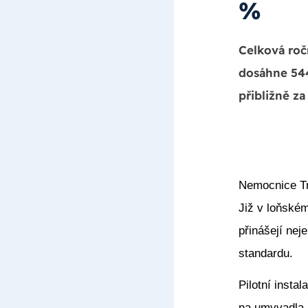
%
Celková roč
dosáhne 544
přibližně za
Nemocnice Tr
Již v loňském
přinášejí nej
standardu.
Pilotní insta
na umyvadla,