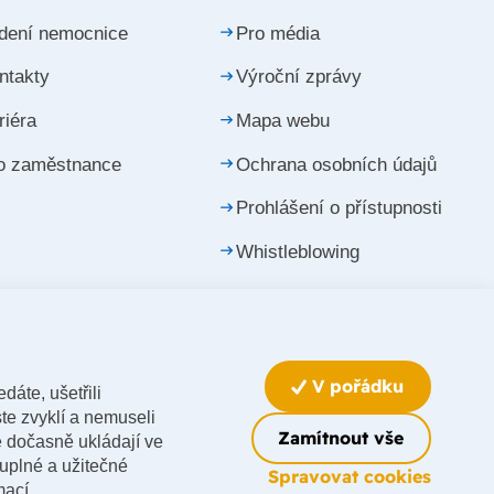
dení nemocnice
Pro média
ntakty
Výroční zprávy
riéra
Mapa webu
o zaměstnance
Ochrana osobních údajů
Prohlášení o přístupnosti
Whistleblowing
Upravit nastavení cookies
V pořádku
dáte, ušetřili
te zvyklí a nemuseli
Zamítnout vše
e dočasně ukládají ve
luplné a užitečné
Made by
Spravovat cookies
mací