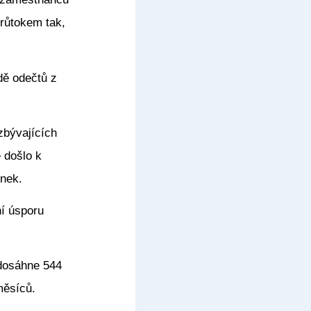
průtokem tak,
dě odečtů z
zbývajících
 došlo k
ínek.
ní úsporu
 dosáhne 544
měsíců.