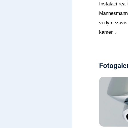
Instalaci rea
Mannesmann G
vody nezavisl
kameni.
Fotogale