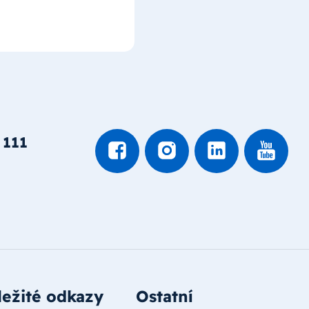
 111
ežité odkazy
Ostatní