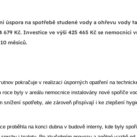
ní úspora na spotřebě studené vody a ohřevu vody ta
 679 Kč. Investice ve výši 425 465 Kč se nemocnici vr
 10 měsíců.
utnov pokračuje v realizaci úsporných opatření na technic
 roce byly v areálu nemocnice instalovány nové spořiče vod
en snížení spotřeby, ale zároveň přispívají i ke zlepšení hyg
lace proběhla na konci dubna v budově interny, kde byly spo
 sprchy i toalety. Po zkušebním provozu a zpětné vazbě o