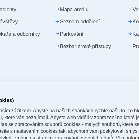
acienty
Mapa areálu
Ve
návštěvy
Seznam oddělení
Ko
ékaře a odborníky
Parkování
Ka
Bezbariérové přístupy
Pr
okies)
ším zážitkem. Abyste na našich stránkách rychle našli to, co hle
 které vás nezajímají. Abyste web viděli v zobrazení na které js
las se zpracováním souborů cookies - malých souborů, které s
lasíte s nastavením cookies tak, abychom vám poskytovali smys
Více infor
dykoli změnit na stránce zpracování osobních údajů.