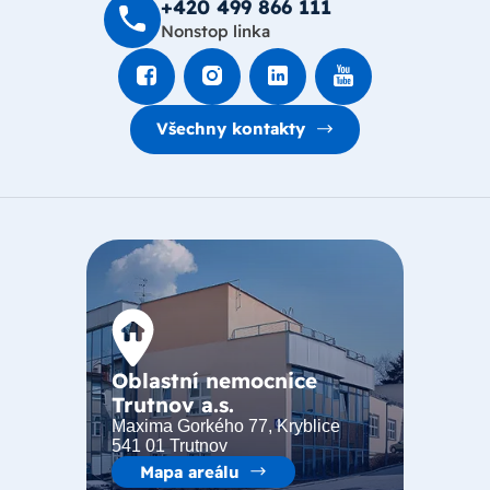
+420 499 8­66 111
Nonstop linka
Všechny kontakty
Oblastní nemocnice
Trutnov a.s.
Maxima Gorkého 77, Kryblice
541 01 Trutnov
Mapa areálu