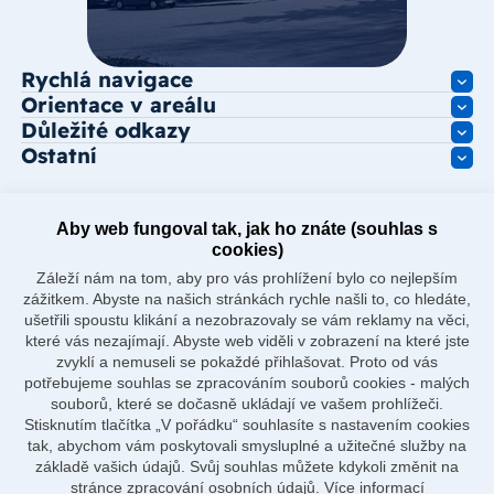
Rychlá navigace
Orientace v areálu
Důležité odkazy
Ostatní
Aby web fungoval tak, jak ho znáte (souhlas s
cookies)
Záleží nám na tom, aby pro vás prohlížení bylo co nejlepším
zážitkem. Abyste na našich stránkách rychle našli to, co hledáte,
ušetřili spoustu klikání a nezobrazovaly se vám reklamy na věci,
které vás nezajímají. Abyste web viděli v zobrazení na které jste
zvyklí a nemuseli se pokaždé přihlašovat. Proto od vás
potřebujeme souhlas se zpracováním souborů cookies - malých
souborů, které se dočasně ukládají ve vašem prohlížeči.
Stisknutím tlačítka „V pořádku“ souhlasíte s nastavením cookies
tak, abychom vám poskytovali smysluplné a užitečné služby na
základě vašich údajů. Svůj souhlas můžete kdykoli změnit na
stránce zpracování osobních údajů.
Více informací