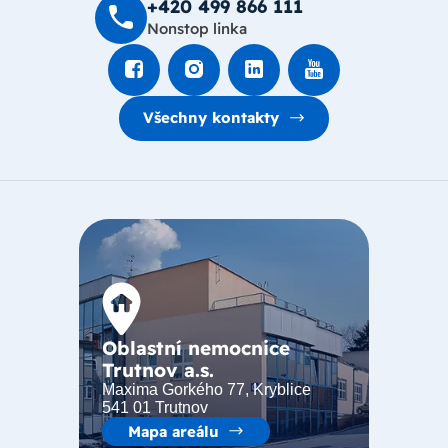
+420 499 8­66 111
Nonstop linka
Všechny kontakty
Oblastní nemocnice
Trutnov a.s.
Maxima Gorkého 77, Kryblice
541 01 Trutnov
Mapa areálu