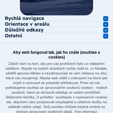
Rychlá navigace
Orientace v areálu
Důležité odkazy
Ostatní
Aby web fungoval tak, jak ho znáte (souhlas s
cookies)
Záleží nám na tom, aby pro vás prohlížení bylo co nejlepším
zážitkem. Abyste na našich stránkách rychle našli to, co hledáte,
ušetřili spoustu klikání a nezobrazovaly se vám reklamy na věci,
které vás nezajímají. Abyste web viděli v zobrazení na které jste
zvyklí a nemuseli se pokaždé přihlašovat. Proto od vás
potřebujeme souhlas se zpracováním souborů cookies - malých
souborů, které se dočasně ukládají ve vašem prohlížeči.
Stisknutím tlačítka „V pořádku“ souhlasíte s nastavením cookies
tak, abychom vám poskytovali smysluplné a užitečné služby na
základě vašich údajů. Svůj souhlas můžete kdykoli změnit na
stránce zpracování osobních údajů.
Více informací