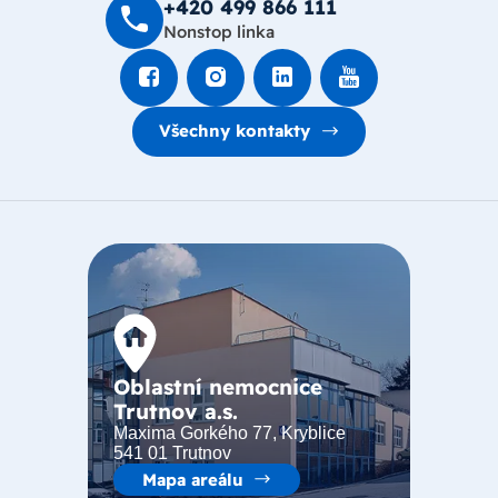
+420 499 8­66 111
Nonstop linka
Všechny kontakty
Oblastní nemocnice
Trutnov a.s.
Maxima Gorkého 77, Kryblice
541 01 Trutnov
Mapa areálu