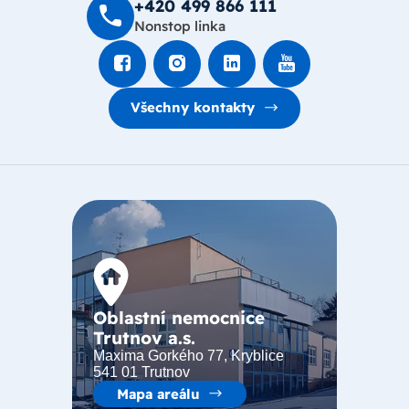
+420 499 8­66 111
Nonstop linka
Všechny kontakty
Oblastní nemocnice
Trutnov a.s.
Maxima Gorkého 77, Kryblice
541 01 Trutnov
Mapa areálu