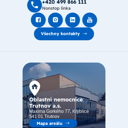
+420 499 8­66 111
Nonstop linka
Všechny kontakty
Oblastní nemocnice
Trutnov a.s.
Maxima Gorkého 77, Kryblice
541 01 Trutnov
Mapa areálu