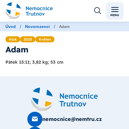
MENU
/
/
Úvod
Novorozenci
Adam
Kluk
2025
Květen
Adam
Pátek 15:11; 3,82 kg; 53 cm
nemocnice@nemtru.cz