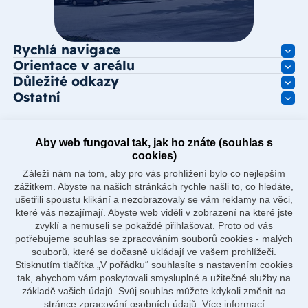
Rychlá navigace
Orientace v areálu
Důležité odkazy
Ostatní
Aby web fungoval tak, jak ho znáte (souhlas s
cookies)
Záleží nám na tom, aby pro vás prohlížení bylo co nejlepším
zážitkem. Abyste na našich stránkách rychle našli to, co hledáte,
ušetřili spoustu klikání a nezobrazovaly se vám reklamy na věci,
které vás nezajímají. Abyste web viděli v zobrazení na které jste
zvyklí a nemuseli se pokaždé přihlašovat. Proto od vás
potřebujeme souhlas se zpracováním souborů cookies - malých
souborů, které se dočasně ukládají ve vašem prohlížeči.
Stisknutím tlačítka „V pořádku“ souhlasíte s nastavením cookies
tak, abychom vám poskytovali smysluplné a užitečné služby na
základě vašich údajů. Svůj souhlas můžete kdykoli změnit na
stránce zpracování osobních údajů.
Více informací