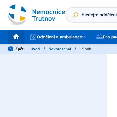
Vyhledávání
Oddělení a ambulance
Pro pacienty
Oddělení a ambulance
Pro pa
/
/
Zpět
Úvod
Novorozenci
Lê Anh