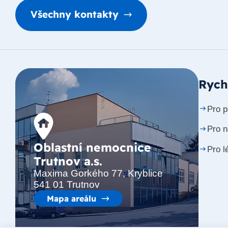
Všechny kontakty
Rych
Pro p
Pro 
Oblastní nemocnice
Pro l
Trutnov a.s.
Maxima Gorkého 77, Kryblice
541 01 Trutnov
Mapa areálu