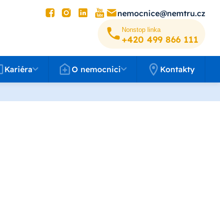
nemocnice@nemtru.cz
Nonstop linka
+420 499 8­66 111
éra
O nemocnici
Kariéra
O nemocnici
Kontakty