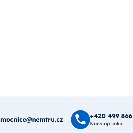
+420 499 8­66
emocnice@nemtru.cz
Nonstop linka