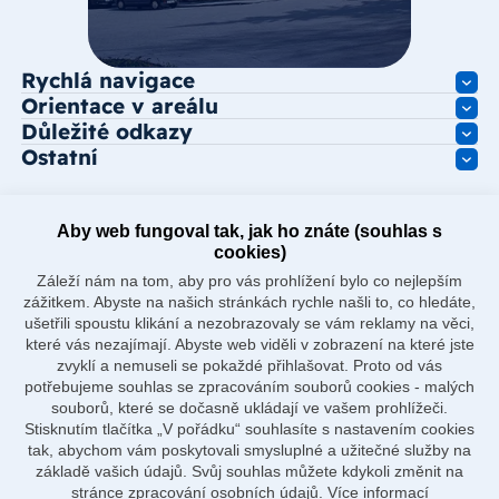
Rychlá navigace
Orientace v areálu
Důležité odkazy
Ostatní
Aby web fungoval tak, jak ho znáte (souhlas s
cookies)
Záleží nám na tom, aby pro vás prohlížení bylo co nejlepším
zážitkem. Abyste na našich stránkách rychle našli to, co hledáte,
ušetřili spoustu klikání a nezobrazovaly se vám reklamy na věci,
které vás nezajímají. Abyste web viděli v zobrazení na které jste
zvyklí a nemuseli se pokaždé přihlašovat. Proto od vás
potřebujeme souhlas se zpracováním souborů cookies - malých
souborů, které se dočasně ukládají ve vašem prohlížeči.
Stisknutím tlačítka „V pořádku“ souhlasíte s nastavením cookies
tak, abychom vám poskytovali smysluplné a užitečné služby na
základě vašich údajů. Svůj souhlas můžete kdykoli změnit na
stránce zpracování osobních údajů.
Více informací