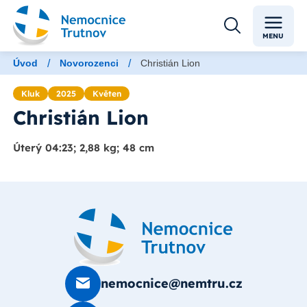
MENU
/
/
Úvod
Novorozenci
Christián Lion
Kluk
2025
Květen
Christián Lion
Úterý 04:23; 2,88 kg; 48 cm
nemocnice@nemtru.cz