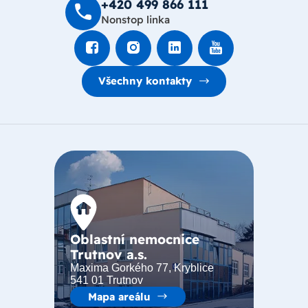
+420 499 8­66 111
Nonstop linka
Všechny kontakty
Oblastní nemocnice
Trutnov a.s.
Maxima Gorkého 77, Kryblice
541 01 Trutnov
Mapa areálu