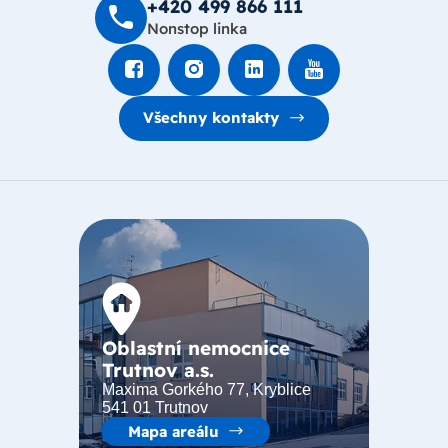
+420 499 8­66 111
Nonstop linka
Všechny kontakty
Oblastní nemocnice
Trutnov a.s.
Maxima Gorkého 77, Kryblice
541 01 Trutnov
Mapa areálu