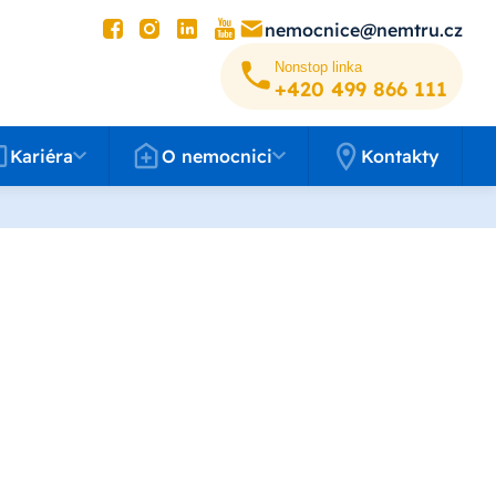
nemocnice@nemtru.cz
Nonstop linka
+420 499 8­66 111
éra
O nemocnici
Kariéra
O nemocnici
Kontakty