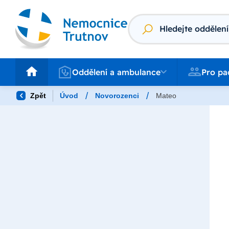
Vyhledávání
Oddělení a ambulance
Pro pacienty
Oddělení a ambulance
Pro pa
/
/
Zpět
Úvod
Novorozenci
Mateo