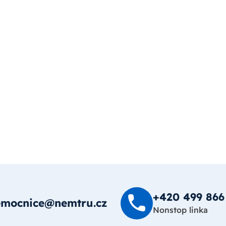
+420 499 8­66
emocnice@nemtru.cz
Nonstop linka