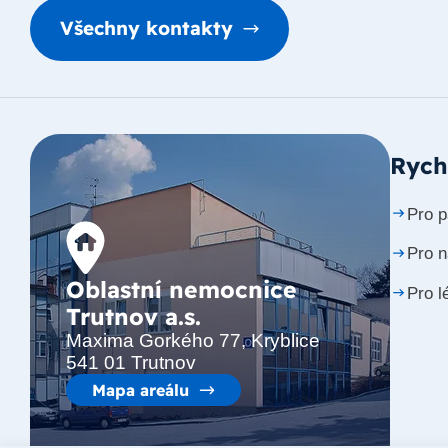
Všechny kontakty
Rych
Pro p
Pro 
Oblastní nemocnice
Pro l
Trutnov a.s.
Maxima Gorkého 77, Kryblice
541 01 Trutnov
Mapa areálu