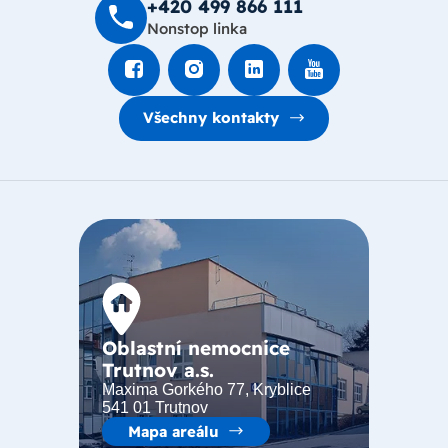
+420 499 8­66 111
Nonstop linka
Všechny kontakty
Oblastní nemocnice
Trutnov a.s.
Maxima Gorkého 77, Kryblice
541 01 Trutnov
Mapa areálu