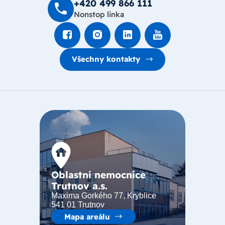
+420 499 8­66 111
Nonstop linka
Všechny kontakty
Oblastní nemocnice
Trutnov a.s.
Maxima Gorkého 77, Kryblice
541 01 Trutnov
Mapa areálu