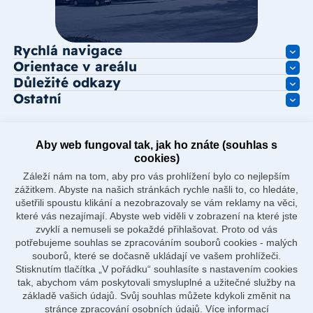
Rychlá navigace
Orientace v areálu
Důležité odkazy
Ostatní
Aby web fungoval tak, jak ho znáte (souhlas s
cookies)
Záleží nám na tom, aby pro vás prohlížení bylo co nejlepším
zážitkem. Abyste na našich stránkách rychle našli to, co hledáte,
ušetřili spoustu klikání a nezobrazovaly se vám reklamy na věci,
které vás nezajímají. Abyste web viděli v zobrazení na které jste
zvyklí a nemuseli se pokaždé přihlašovat. Proto od vás
potřebujeme souhlas se zpracováním souborů cookies - malých
souborů, které se dočasně ukládají ve vašem prohlížeči.
Stisknutím tlačítka „V pořádku“ souhlasíte s nastavením cookies
tak, abychom vám poskytovali smysluplné a užitečné služby na
základě vašich údajů. Svůj souhlas můžete kdykoli změnit na
stránce zpracování osobních údajů.
Více informací