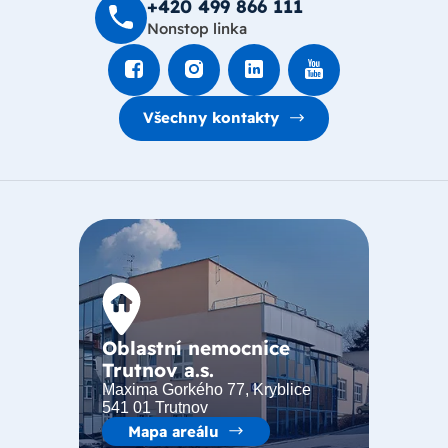
+420 499 8­66 111
Nonstop linka
Všechny kontakty
Oblastní nemocnice
Trutnov a.s.
Maxima Gorkého 77, Kryblice
541 01 Trutnov
Mapa areálu