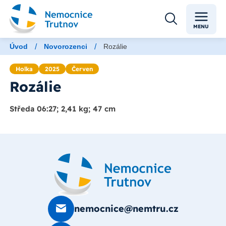
MENU
/
/
Úvod
Novorozenci
Rozálie
Holka
2025
Červen
Rozálie
Středa 06:27; 2,41 kg; 47 cm
nemocnice@nemtru.cz