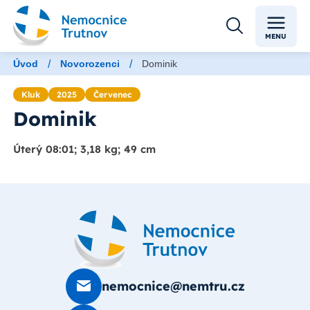
MENU
/
/
Úvod
Novorozenci
Dominik
Kluk
2025
Červenec
Dominik
Úterý 08:01; 3,18 kg; 49 cm
nemocnice@nemtru.cz