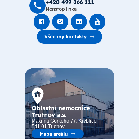
+420 499 8­66 111
Nonstop linka
Všechny kontakty
Oblastní nemocnice
Trutnov a.s.
Maxima Gorkého 77, Kryblice
541 01 Trutnov
Mapa areálu