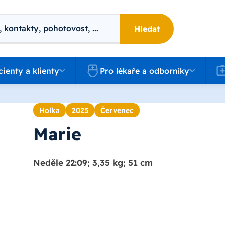
Hledat
 a klienty
Pro lékaře a odborníky
Kari
cienty a klienty
Pro lékaře a odborníky
Holka
2025
Červenec
Marie
Neděle 22:09; 3,35 kg; 51 cm