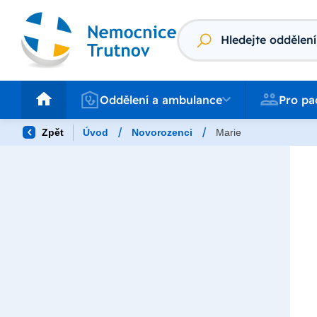
Vyhledávání
Oddělení a ambulance
Pro pacienty
Oddělení a ambulance
Pro pa
/
/
Zpět
Úvod
Novorozenci
Marie