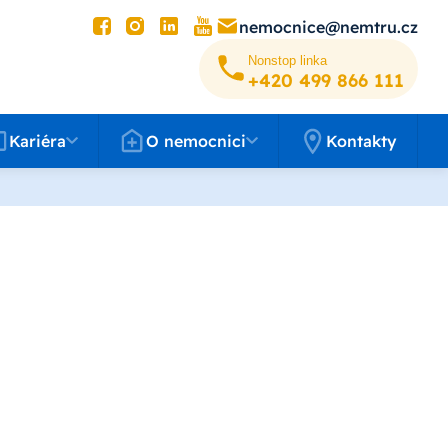
nemocnice@nemtru.cz
Nonstop linka
+420 499 8­66 111
éra
O nemocnici
Kariéra
O nemocnici
Kontakty