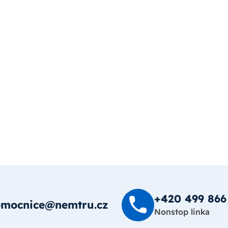
+420 499 8­66
emocnice@nemtru.cz
Nonstop linka