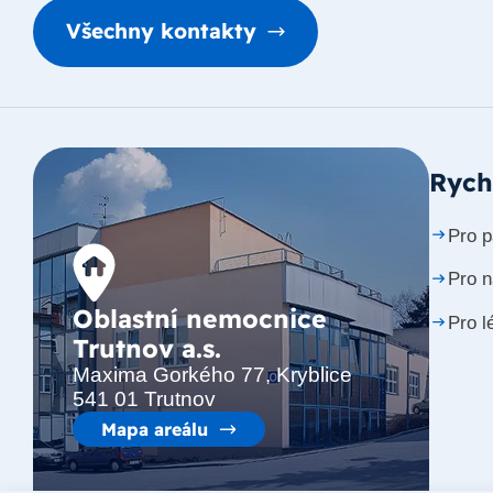
Všechny kontakty
Rych
Pro p
Pro 
Oblastní nemocnice
Pro l
Trutnov a.s.
Maxima Gorkého 77, Kryblice
541 01 Trutnov
Mapa areálu