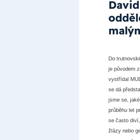
David
odděl
malým
Do trutnovské
je původem z
vystřídal MUD
se dá předsta
jsme se, jaké
průběhu let p
se často diví
žlázy nebo ge