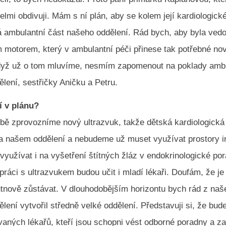
elmi obdivuji. Mám s ní plán, aby se kolem její kardiologick
lá ambulantní část našeho oddělení. Rád bych, aby byla ved
 motorem, který v ambulantní péči přinese tak potřebné nov
 Když už o tom mluvíme, nesmím zapomenout na poklady am
lení, sestřičky Aničku a Petru.
í v plánu?
době zprovozníme nový ultrazvuk, takže dětská kardiologick
a našem oddělení a nebudeme už muset využívat prostory in
 využívat i na vyšetření štítných žláz v endokrinologické po
ráci s ultrazvukem budou učit i mladí lékaři. Doufám, že je 
utnově zůstávat. V dlouhodobějším horizontu bych rád z na
lení vytvořil středně velké oddělení. Představuji si, že bud
vaných lékařů, kteří jsou schopni vést odborné poradny a zaj