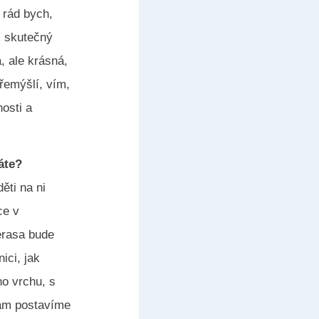
 rád bych,
k skutečný
, ale krásná,
přemýšlí, vím,
nosti a
áte?
ěti na ni
ce v
erasa bude
ici, jak
ho vrchu, s
 tam postavíme