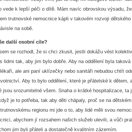
o vede k lepší péči o dítě. Mám navíc obrovskou výsadu, že
lem trutnovské nemocnice kápli v takovém rozvoji dětského
závisle na sobě.
še další osobní cíle?
sem se rozhodl, že si chci zkusit, jestli dokážu vést kolekti
 lidmi tak, aby jim bylo dobře. Aby na oddělení byla taková
 lékaři, ale ani paní uklízečky nebo sanitáři nebudou chtít o
votnictví. Aby to bylo oddělení, které je přátelské k dětem,
é jsou srozumitelné všem. Snaha o krátké hospitalizace, ta 
 když je to potřeba, tak aby děti chápaly, proč se na dětském
 trutnovskému regionu mi jde o to, aby lidé měli svou nemocn
cnici, abychom jí rozsahem našich služeb ulevili, a vůči pr
hom jim byli přáteli a dostatečně kvalitním zázemím.