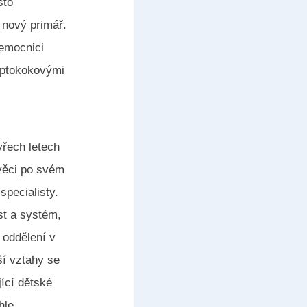
sto
á nový primář.
nemocnici
eptokokovými
yřech letech
 věci po svém
specialisty.
st a systém,
 oddělení v
ší vztahy se
jící dětské
hle