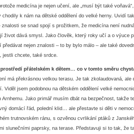
protože medicína je nejen učení, ale „musí být také voňavá“,
 chodily k nám na dětské oddělení do velké herny. Uvidí ta
 znalosti se snad spojí s prožitkem, že medicína není nudná
jí život dává smysl. Jako člověk, který roky učí a o výuce 
í předávat nejen znalosti – to by bylo málo – ale také doved
 jestli chcete, také srdce.
o prostředí přátelském k dětem… co v tomto směru chyst
ní má překrásnou velkou terasu. Je tak zkolaudovaná, ale d
í. Viděl jsem podobnou na dětském oddělení velké nemocni
Arnhemu. Jako primář musím dbát na bezpečnost, takže t
ný domácí řád, polední klid… ale přestavte si děti v nemocn
lahém trutnovském ránu, s ozvěnou cvrlikání ptáků z Janské
mi slunečními paprsky, na terase. Představuji si to tak, že