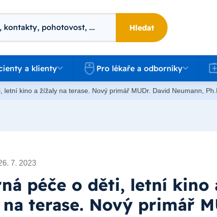
Hledat
 a klienty
Pro lékaře a odborníky
Kari
cienty a klienty
Pro lékaře a odborníky
, letní kino a žížaly na terase. Nový primář MUDr. David Neumann, Ph
26. 7. 2023
ná péče o děti, letní kino 
y na terase. Nový primář M