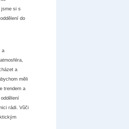
 jsme si s
 oddělení do
v a
 atmosféra,
dcházet a
 abychom měli
je trendem a
 oddělení
ici rádi. Vůči
aktickým