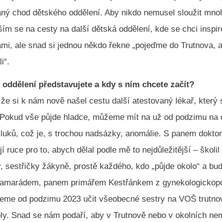
ný chod dětského oddělení. Aby nikdo nemusel sloužit mn
ím se na cesty na další dětská oddělení, kde se chci inspir
ámi, ale snad si jednou někdo řekne „pojeďme do Trutnova,
i“.
j oddělení představujete a kdy s ním chcete začít?
že si k nám nově našel cestu další atestovaný lékař, který 
 Pokud vše půjde hladce, můžeme mít na už od podzimu na 
kluků, což je, s trochou nadsázky, anomálie. S panem dokto
jí ruce pro to, abych dělal podle mě to nejdůležitější – školi
y, sestřičky žákyně, prostě každého, kdo „půjde okolo“ a bud
kamarádem, panem primářem Kestřánkem z gynekologickop
deme od podzimu 2023 učit všeobecné sestry na VOŠ trutn
oly. Snad se nám podaří, aby v Trutnově nebo v okolních ne