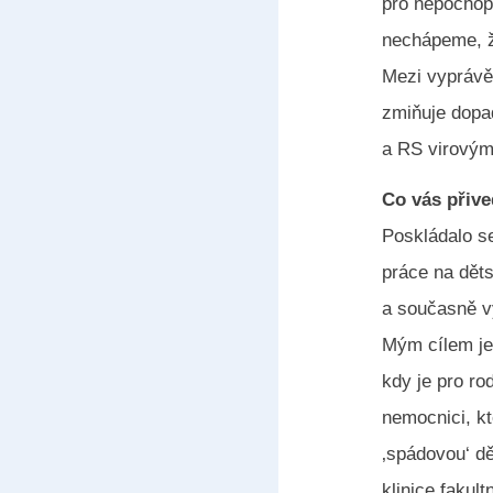
pro nepochope
nechápeme, že
Mezi vyprávěn
zmiňuje dopa
a RS virovými
Co vás přive
Poskládalo se
práce na děts
a současně vy
Mým cílem je
kdy je pro ro
nemocnici, kt
‚spádovou‘ dě
klinice fakul