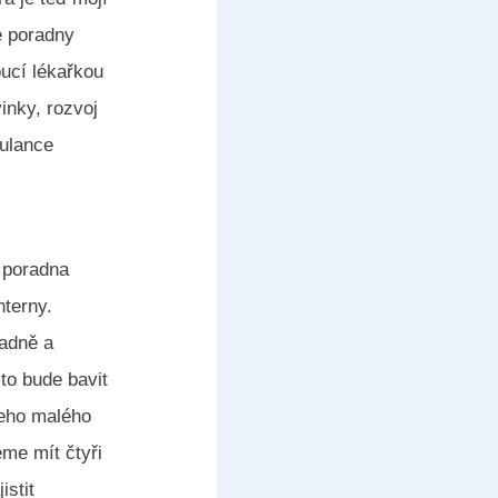
é poradny
oucí lékařkou
inky, rozvoj
bulance
á poradna
terny.
radně a
to bude bavit
šeho malého
eme mít čtyři
istit