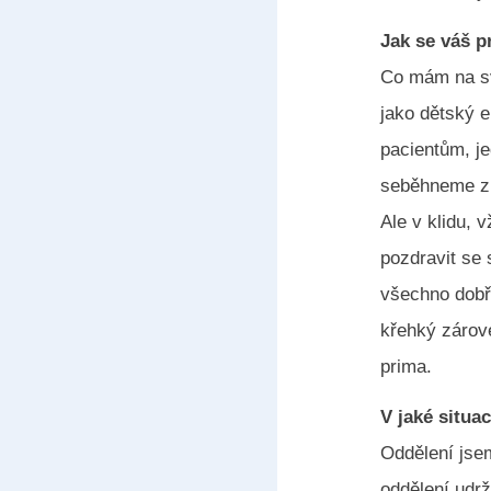
Jak se váš p
Co mám na sv
jako dětský e
pacientům, j
seběhneme z 
Ale v klidu,
pozdravit se 
všechno dobře
křehký zárove
prima.
V jaké situa
Oddělení jse
oddělení udrž