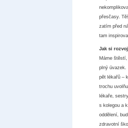
nekomplikova
přesčasy. Těš
zatím před n
tam inspiroval
Jak si rozvo
Máme štěstí, 
plný úvazek.
pět lékařů – 
trochu uvolňu
lékaře, sestr
s kolegou a 
oddělení, bu
zdravotní šk