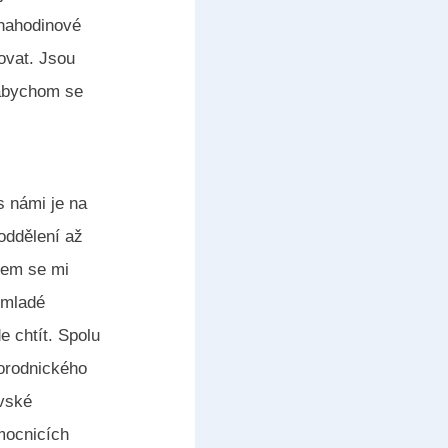
ohahodinové
ovat. Jsou
 abychom se
s námi je na
oddělení až
rem se mi
l mladé
e chtít. Spolu
orodnického
ovské
mocnicích