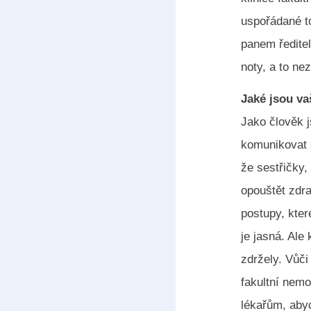
uspořádané t
panem ředite
noty, a to ne
Jaké jsou va
Jako člověk j
komunikovat s
že sestřičky,
opouštět zdra
postupy, kter
je jasná. Ale
zdržely. Vůči
fakultní nemo
lékařům, abyc