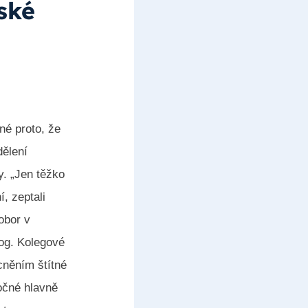
ské
né proto, že
dělení
y. „Jen těžko
í, zeptali
obor v
log. Kolegové
cněním štítné
očné hlavně