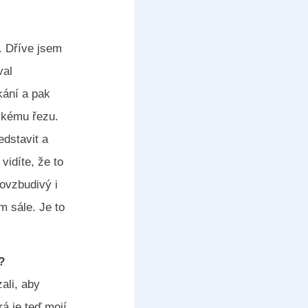
. Dříve jsem
val
kání a pak
skému řezu.
edstavit a
vidíte, že to
povzbudivý i
m sále. Je to
?
ali, aby
á je teď mojí