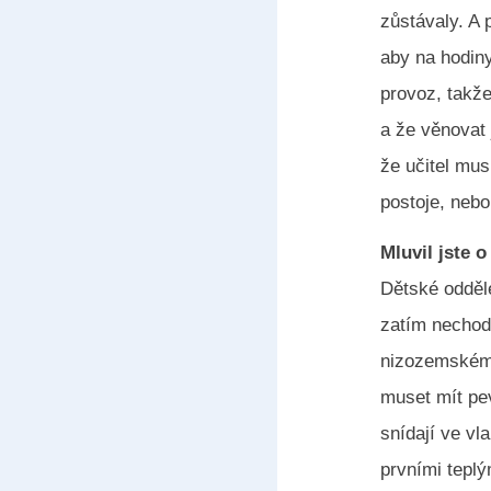
zůstávaly. A 
aby na hodiny
provoz, takže
a že věnovat 
že učitel mus
postoje, nebo,
Mluvil jste 
Dětské odděle
zatím nechod
nizozemském 
muset mít pev
snídají ve v
prvními teplý