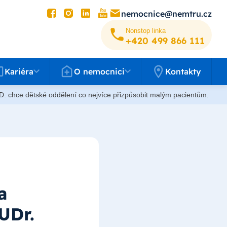
nemocnice@nemtru.cz
Nonstop linka
+420 499 8­66 111
éra
O nemocnici
Kariéra
O nemocnici
Kontakty
.D. chce dětské oddělení co nejvíce přizpůsobit malým pacientům.
a
UDr.