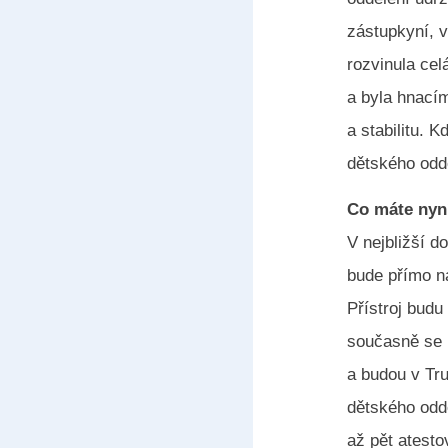
zástupkyní, v
rozvinula ce
a byla hnacím
a stabilitu.
dětského oddě
Co máte nyn
V nejbližší 
bude přímo n
Přístroj budu
současně se p
a budou v Tr
dětského oddě
až pět atesto