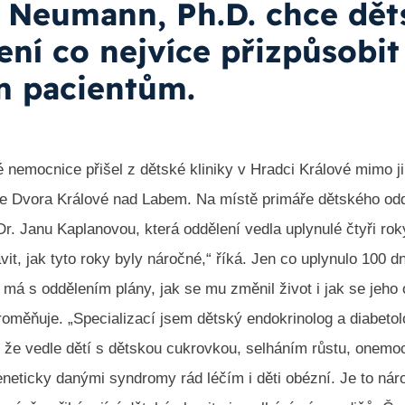
 Neumann, Ph.D. chce dět
ení co nejvíce přizpůsobit
 pacientům.
 nemocnice přišel z dětské kliniky v Hradci Králové mimo ji
e Dvora Králové nad Labem. Na místě primáře dětského od
r. Janu Kaplanovou, která oddělení vedla uplynulé čtyři rok
vit, jak tyto roky byly náročné,“ říká. Jen co uplynulo 100 dn
 má s oddělením plány, jak se mu změnil život i jak se jeho 
roměňuje. „Specializací jsem dětský endokrinolog a diabeto
, že vedle dětí s dětskou cukrovkou, selháním růstu, onemo
neticky danými syndromy rád léčím i děti obézní. Je to nár