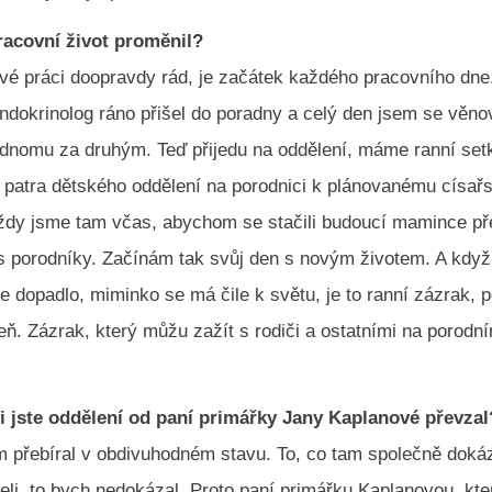
racovní život proměnil?
é práci doopravdy rád, je začátek každého pracovního dne
ndokrinolog ráno přišel do poradny a celý den jsem se věno
ednomu za druhým. Teď přijedu na oddělení, máme ranní set
patra dětského oddělení na porodnici k plánovanému císař
 vždy jsme tam včas, abychom se stačili budoucí mamince př
s porodníky. Začínám tak svůj den s novým životem. A když 
 dopadlo, miminko se má čile k světu, je to ranní zázrak, 
ň. Zázrak, který můžu zažít s rodiči a ostatními na porodní
ci jste oddělení od paní primářky Jany Kaplanové převzal
m přebíral v obdivuhodném stavu. To, co tam společně dokáz
eli, to bych nedokázal. Proto paní primářku Kaplanovou, kter