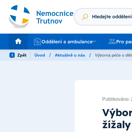
Vyhledávání
Oddělení a ambulance
Pro pacienty
Oddělení a ambulance
Pro pa
/
/
Zpět
Úvod
Aktuálně u nás
Výborná péče o děti
Publikováno: 
Výbor
žížal