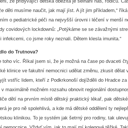
ní, že přibývající dětská obezita je selhání nás, rodičů. Ča
 děti musíme naučit, jak mají jíst. A jít jim příkladem,“ řík
ím o pediatrické péči na nejvyšší úrovni i léčení v menší 
dy covidových lockdownů: „Potýkáme se se závažnými str
 infekcemi, co jsme roky neznali. Dětem klesla imunita.“
dlo do Trutnova?
 toho víc. Říkal jsem si, že je možná na čase po dvaceti čt
ké klinice ve fakultní nemocnici udělat změnu, zkusit dělat
jít vstříc lidem, kteří z Podkrkonoší dojížděli do Hradce za 
 v maximálně možném rozsahu obnovit regionální dostupno
diče dětí na prvním místě dětský praktický lékař, pak dětské
erá je pro ně spolehlivá, a kde má dětské oddělení ty nejlep
tskou klinikou. To je systém jak šetrný pro rodiny, tak ulevu
tní nemocnice. Vždyť vím, jak to mají mí kolegové těžké. Tak