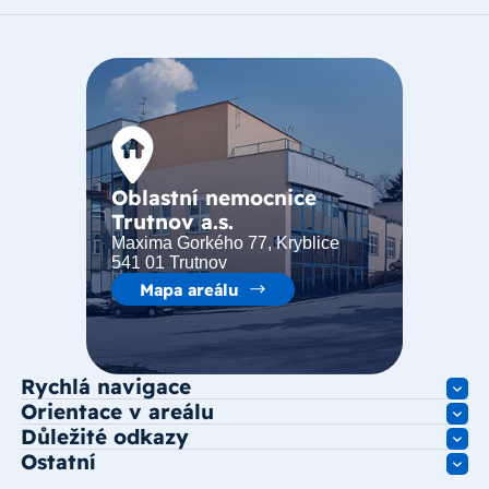
Oblastní nemocnice
Trutnov a.s.
Maxima Gorkého 77, Kryblice
541 01 Trutnov
Mapa areálu
Rychlá navigace
Orientace v areálu
Důležité odkazy
Ostatní