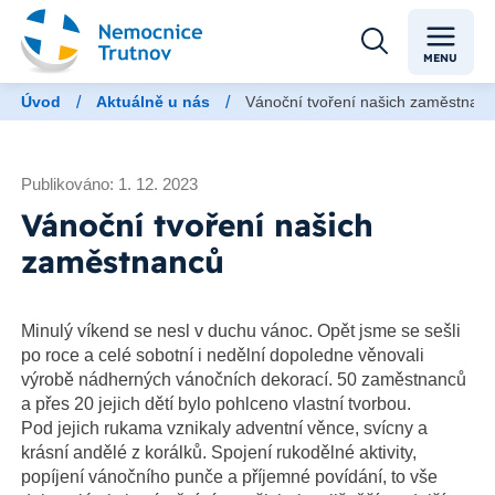
MENU
/
/
Úvod
Aktuálně u nás
Vánoční tvoření našich zaměstnan
Publikováno: 1. 12. 2023
Vánoční tvoření našich
zaměstnanců
Minulý víkend se nesl v duchu vánoc. Opět jsme se sešli
po roce a celé sobotní i nedělní dopoledne věnovali
výrobě nádherných vánočních dekorací. 50 zaměstnanců
a přes 20 jejich dětí bylo pohlceno vlastní tvorbou.
Pod jejich rukama vznikaly adventní věnce, svícny a
krásní andělé z korálků. Spojení rukodělné aktivity,
popíjení vánočního punče a příjemné povídání, to vše