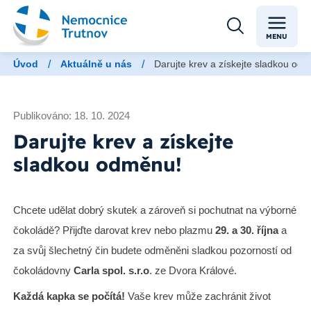
MENU
/
/
Úvod
Aktuálně u nás
Darujte krev a získejte sladkou od
Publikováno: 18. 10. 2024
Darujte krev a získejte
sladkou odměnu!
Chcete udělat dobrý skutek a zároveň si pochutnat na výborné
čokoládě? Přijďte darovat krev nebo plazmu
29. a 30. října
a
za svůj šlechetný čin budete odměněni sladkou pozorností od
čokoládovny
Carla spol. s.r.o
. ze Dvora Králové.
Každá kapka se počítá!
Vaše krev může zachránit život