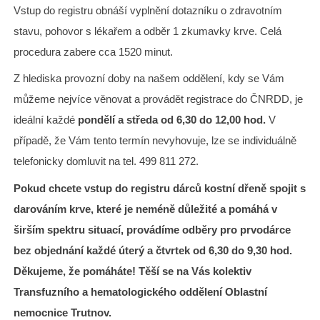
Vstup do registru obnáší vyplnění dotazníku o zdravotním
stavu, pohovor s lékařem a odběr 1 zkumavky krve. Celá
procedura zabere cca 1520 minut.
Z hlediska provozní doby na našem oddělení, kdy se Vám
můžeme nejvíce věnovat a provádět registrace do ČNRDD, je
ideální každé
pondělí a středa od 6,30 do 12,00 hod.
V
případě, že Vám tento termín nevyhovuje, lze se individuálně
telefonicky domluvit na tel. 499 811 272.
Pokud chcete vstup do registru dárců kostní dřeně spojit s
darováním krve, které je neméně důležité a pomáhá v
širším spektru situací, provádíme odběry pro prvodárce
bez objednání každé úterý a čtvrtek od 6,30 do 9,30 hod.
Děkujeme, že pomáháte!
Těší se na Vás kolektiv
Transfuzního a hematologického oddělení Oblastní
nemocnice Trutnov.