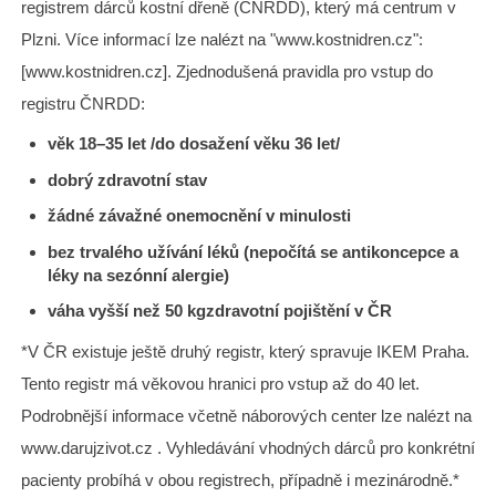
registrem dárců kostní dřeně (ČNRDD), který má centrum v
Plzni. Více informací lze nalézt na "www.kostnidren.cz":
[www.kostnidren.cz]. Zjednodušená pravidla pro vstup do
registru ČNRDD:
věk 18–35 let /do dosažení věku 36 let/
dobrý zdravotní stav
žádné závažné onemocnění v minulosti
bez trvalého užívání léků (nepočítá se antikoncepce a
léky na sezónní alergie)
váha vyšší než 50 kg
zdravotní pojištění v ČR
*V ČR existuje ještě druhý registr, který spravuje IKEM Praha.
Tento registr má věkovou hranici pro vstup až do 40 let.
Podrobnější informace včetně náborových center lze nalézt na
www.darujzivot.cz . Vyhledávání vhodných dárců pro konkrétní
pacienty probíhá v obou registrech, případně i mezinárodně.*