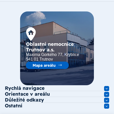
Oblastní nemocnice
Trutnov a.s.
Maxima Gorkého 77, Kryblice
541 01 Trutnov
Mapa areálu
Rychlá navigace
Orientace v areálu
Důležité odkazy
Ostatní