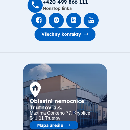
+420 499 8­66 111
Nonstop linka
Všechny kontakty
Oblastní nemocnice
Trutnov a.s.
Maxima Gorkého 77, Kryblice
541 01 Trutnov
Mapa areálu