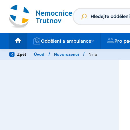
Vyhledávání
Oddělení a ambulance
Pro pacienty
Oddělení a ambulance
Pro pa
/
/
Zpět
Úvod
Novorozenci
Nina