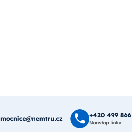
+420 499 8­66
emocnice@nemtru.cz
Nonstop linka