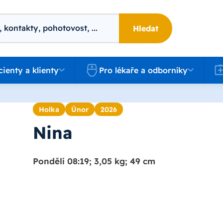
Hledat
 a klienty
Pro lékaře a odborníky
Kari
cienty a klienty
Pro lékaře a odborníky
Holka
Únor
2026
Nina
Pondělí 08:19; 3,05 kg; 49 cm