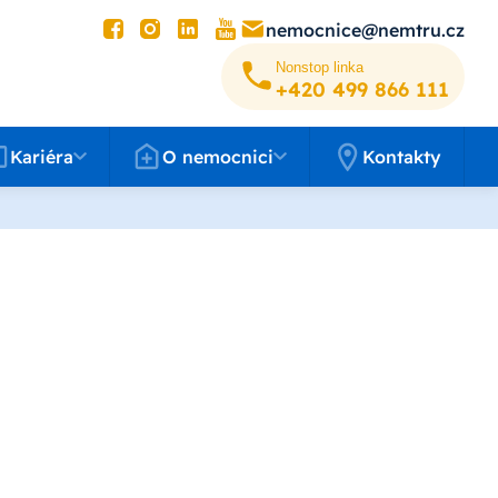
nemocnice@nemtru.cz
Nonstop linka
+420 499 8­66 111
éra
O nemocnici
Kariéra
O nemocnici
Kontakty