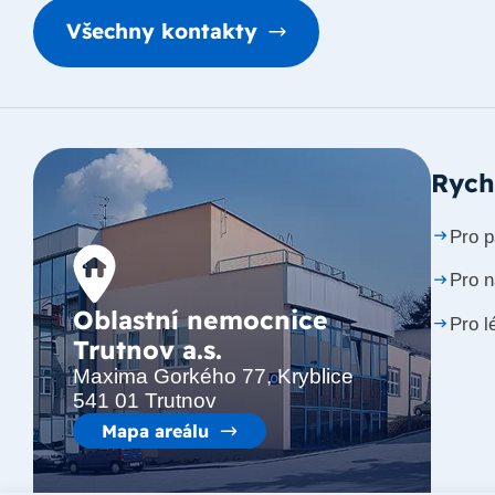
Všechny kontakty
Rych
Pro p
Pro 
Oblastní nemocnice
Pro l
Trutnov a.s.
Maxima Gorkého 77, Kryblice
541 01 Trutnov
Mapa areálu