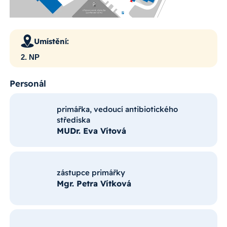
Umístění:
2. NP
Personál
primářka, vedoucí antibiotického
střediska
MUDr. Eva Vítová
zástupce primářky
Mgr. Petra Vítková