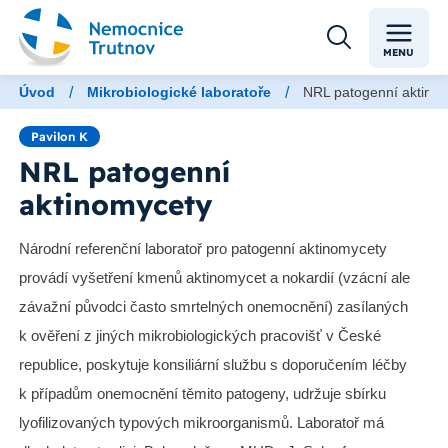
MENU
/
/
Úvod
Mikrobiologické laboratoře
NRL patogenní aktino
Pavilon K
NRL patogenní
aktinomycety
Národní referenční laboratoř pro patogenní aktinomycety
provádí vyšetření kmenů aktinomycet a nokardií (vzácní ale
závažní původci často smrtelných onemocnění) zasílaných
k ověření z jiných mikrobiologických pracovišť v České
republice, poskytuje konsiliární službu s doporučením léčby
k případům onemocnění těmito patogeny, udržuje sbírku
lyofilizovaných typových mikroorganismů. Laboratoř má