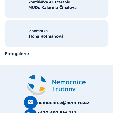
konziliářka ATB terapie
MUDr. Katarína Číhalová
laborantka
Ilona Hofmanová
Fotogalerie
nemocnice@nemtru.cz
+420 499 8­66 111