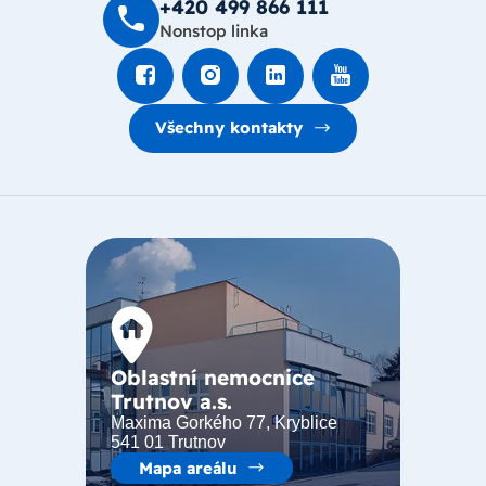
+420 499 8­66 111
Nonstop linka
Všechny kontakty
Oblastní nemocnice
Trutnov a.s.
Maxima Gorkého 77, Kryblice
541 01 Trutnov
Mapa areálu