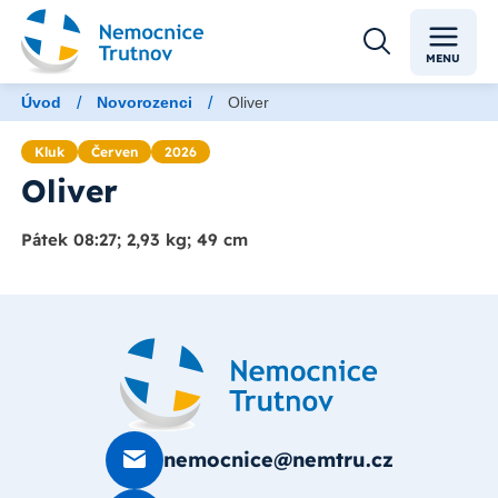
MENU
/
/
Úvod
Novorozenci
Oliver
Kluk
Červen
2026
Oliver
Pátek 08:27; 2,93 kg; 49 cm
nemocnice@nemtru.cz