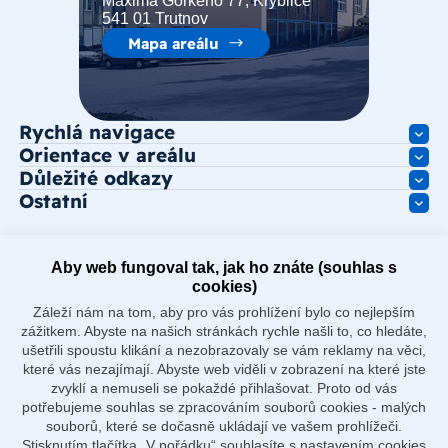
Maxima Gorkého 77, Kryblice
541 01 Trutnov
Mapa areálu
Rychlá navigace
Orientace v areálu
Důležité odkazy
Ostatní
Aby web fungoval tak, jak ho znáte (souhlas s
cookies)
Záleží nám na tom, aby pro vás prohlížení bylo co nejlepším
zážitkem. Abyste na našich stránkách rychle našli to, co hledáte,
ušetřili spoustu klikání a nezobrazovaly se vám reklamy na věci,
které vás nezajímají. Abyste web viděli v zobrazení na které jste
zvyklí a nemuseli se pokaždé přihlašovat. Proto od vás
potřebujeme souhlas se zpracováním souborů cookies - malých
souborů, které se dočasně ukládají ve vašem prohlížeči.
Stisknutím tlačítka „V pořádku“ souhlasíte s nastavením cookies