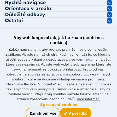
Rychlá navigace
Orientace v areálu
Důležité odkazy
Ostatní
Aby web fungoval tak, jak ho znáte (souhlas s
cookies)
Záleží nám na tom, aby pro vás prohlížení bylo co nejlepším
zážitkem. Abyste na našich stránkách rychle našli to, co hledáte,
ušetřili spoustu klikání a nezobrazovaly se vám reklamy na věci,
které vás nezajímají. Abyste web viděli v zobrazení na které jste
zvyklí a nemuseli se pokaždé přihlašovat. Proto od vás
potřebujeme souhlas se zpracováním souborů cookies - malých
souborů, které se dočasně ukládají ve vašem prohlížeči.
Stisknutím tlačítka „V pořádku“ souhlasíte s nastavením cookies
tak, abychom vám poskytovali smysluplné a užitečné služby na
základě vašich údajů. Svůj souhlas můžete kdykoli změnit na
stránce zpracování osobních údajů.
Více informací
Spravovat cookies
Made by
Zamítnout vše
V pořádku