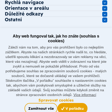
Rychlá navigace
Orientace v areálu
Důležité odkazy
Ostatní
Aby web fungoval tak, jak ho znáte (souhlas s
cookies)
Záleží nám na tom, aby pro vás prohlížení bylo co nejlepším
zážitkem. Abyste na našich stránkách rychle našli to, co hledáte,
ušetřili spoustu klikání a nezobrazovaly se vám reklamy na věci,
které vás nezajímají. Abyste web viděli v zobrazení na které jste
zvyklí a nemuseli se pokaždé přihlašovat. Proto od vás
potřebujeme souhlas se zpracováním souborů cookies - malých
souborů, které se dočasně ukládají ve vašem prohlížeči.
Stisknutím tlačítka „V pořádku“ souhlasíte s nastavením cookies
tak, abychom vám poskytovali smysluplné a užitečné služby na
základě vašich údajů. Svůj souhlas můžete kdykoli změnit na
stránce zpracování osobních údajů.
Více informací
Spravovat cookies
Made by
Zamítnout vše
V pořádku